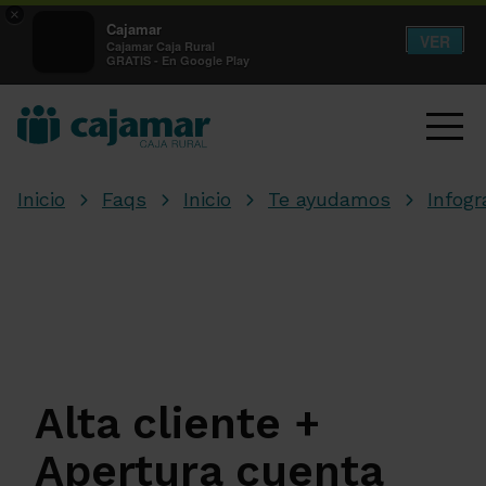
×
Cajamar
VER
Cajamar Caja Rural
GRATIS - En Google Play
Inicio
Faqs
Inicio
Te ayudamos
Infogr
Alta cliente +
Apertura cuenta