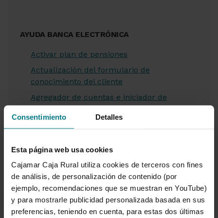
AYUDA BANCA ELECTRÓNICA
Activar plan de pensiones
Actualización del formulario de
conocimiento del cliente
Agregador de cuentas e iniciador de
pagos
Consentimiento
Detalles
Alta banca a distancia de menor o mayor
sin capacidad de obrar
Esta página web usa cookies
Alta en Cuenta Wefferent Ahorro
Cajamar Caja Rural utiliza cookies de terceros con fines
Alta de menor o mayor sin capacidad de
de análisis, de personalización de contenido (por
obrar como nuevo cliente
ejemplo, recomendaciones que se muestran en YouTube)
Alta Pack Wefferent
y para mostrarle publicidad personalizada basada en sus
Anulación HalCash
preferencias, teniendo en cuenta, para estas dos últimas