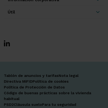
Útil
Ir a Facebook
Ir a X-twitter
Ir a Instagram
Ir a Linkedin
Ir a Youtube
Ir a Blogger
Ir a Vimeo
Tablón de anuncios y tarifas
Nota legal
Directiva MiFID
Política de cookies
Política de Protección de Datos
Código de buenas prácticas sobre la vivienda
habitual
PSD2
Cláusula suelo
Para tu seguridad