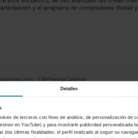
te este encuentro, se han avanzado las líneas mae
articipación y el programa de compradores (Retail 
cajamar.com
|
@PrensaCajamar
Detalles
s
okies de terceros con fines de análisis, de personalización de c
tran en YouTube) y para mostrarle publicidad personalizada b
s dos últimas finalidades, el perfil realizado al seguir su naveg