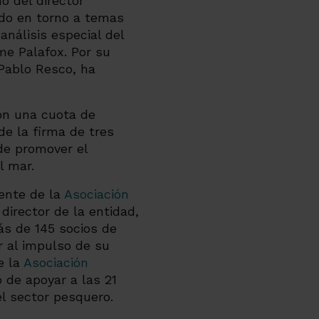
o del director
ado en torno a temas
nálisis especial del
me Palafox. Por su
 Pablo Resco, ha
con una cuota de
de la firma de tres
de promover el
l mar.
ente de la
Asociación
irector de la entidad,
ás de 145 socios de
r al impulso de su
e la
Asociación
vo de apoyar a las 21
l sector pesquero.