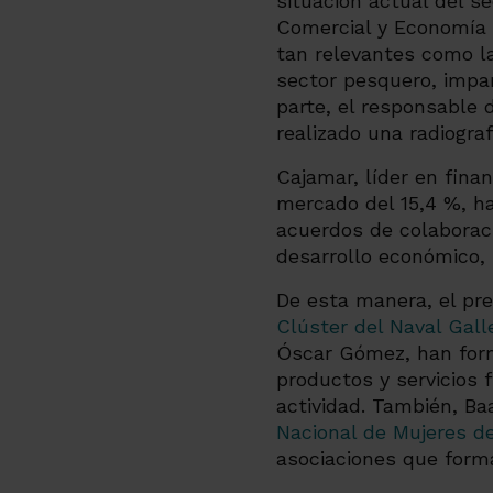
situación actual del s
Comercial y Economía 
tan relevantes como la
sector pesquero, impar
parte, el responsable 
realizado una radiogra
Cajamar, líder en finan
mercado del 15,4 %, ha
acuerdos de colaboraci
desarrollo económico, 
De esta manera, el pr
Clúster del Naval Ga
Óscar Gómez, han form
productos y servicios 
actividad. También, B
Nacional de Mujeres 
asociaciones que forma