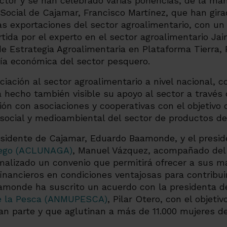
ector y se han celebrado varias ponencias, de la man
Social de Cajamar, Francisco Martínez, que han gir
s exportaciones del sector agroalimentario, con un a
tida por el experto en el sector agroalimentario Jai
de Estrategia Agroalimentaria en Plataforma Tierra,
fía económica del sector pesquero.
ciación al sector agroalimentario a nivel nacional, 
 hecho también visible su apoyo al sector a través 
ón con asociaciones y cooperativas con el objetivo 
social y medioambiental del sector de productos de
esidente de Cajamar, Eduardo Baamonde, y el presid
llego (ACLUNAGA)
, Manuel Vázquez, acompañado del d
alizado un convenio que permitirá ofrecer a sus m
financieros en condiciones ventajosas para contribui
aamonde ha suscrito un acuerdo con la presidenta d
de la Pesca (ANMUPESCA)
, Pilar Otero, con el objeti
n parte y que aglutinan a más de 11.000 mujeres de