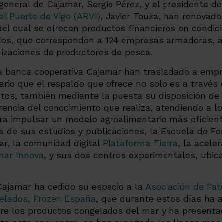
 general de Cajamar, Sergio Pérez, y el presidente d
l Puerto de Vigo (ARVI)
, Javier Touza, han renovad
del cual se ofrecen productos financieros en condic
dos, que corresponden a 124 empresas armadoras, a
nizaciones de productores de pesca.
la banca cooperativa Cajamar han trasladado a empr
ario que el respaldo que ofrece no solo es a través 
ectos, también mediante la puesta su disposición de 
erencia del conocimiento que realiza, atendiendo a 
ra impulsar un modelo agroalimentario más eficient
vés de sus estudios y publicaciones, la Escuela de F
ar, la comunidad digital
Plataforma Tierra
, la acel
mar Innova
, y sus dos centros experimentales, ubic
Cajamar ha cedido su espacio a la
Asociación de Fab
gelados, Frozen España
, que durante estos días ha a
e los productos congelados del mar y ha presentad