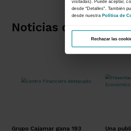
visitadas). Puede aceptar, co
desde “Detalles”. También p
desde nuestra
Política de C
Noticias destacadas
Rechazar las cooki
Grupo Cajamar gana 193
Una publ