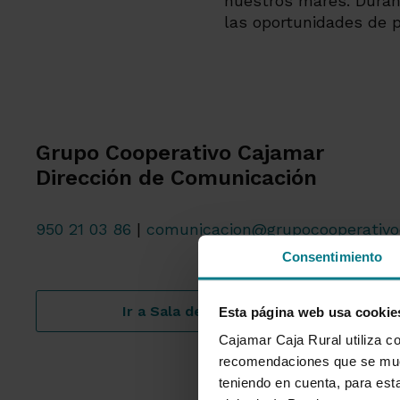
nuestros mares. Duran
las oportunidades de p
Grupo Cooperativo Cajamar
Dirección de Comunicación
950 21 03 86
|
comunicacion@grupocooperativo
Consentimiento
Ir a Sala de prensa
Esta página web usa cookie
Cajamar Caja Rural utiliza co
recomendaciones que se mues
teniendo en cuenta, para esta