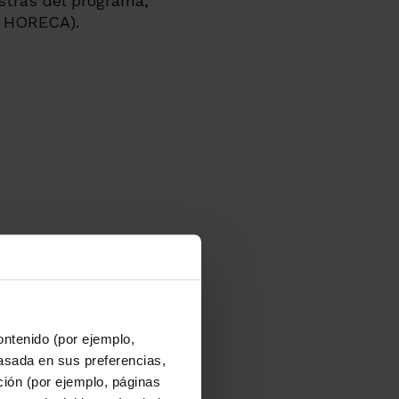
stras del programa,
y HORECA).
ontenido (por ejemplo,
asada en sus preferencias,
ación (por ejemplo, páginas