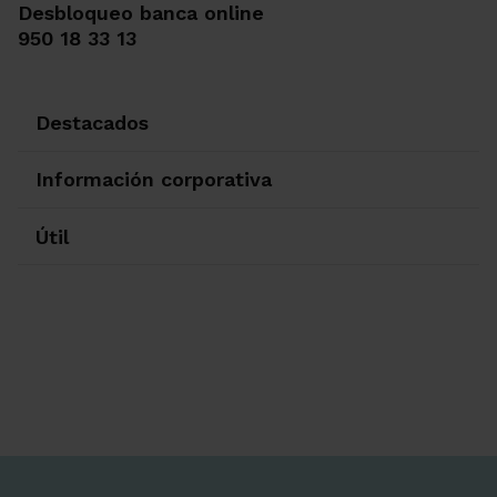
Desbloqueo banca online
950 18 33 13
Destacados
Información corporativa
Útil
Ir a Facebook
Ir a X-twitter
Ir a Instagram
Ir a Linkedin
Ir a Youtube
Ir a Blogger
Ir a Vimeo