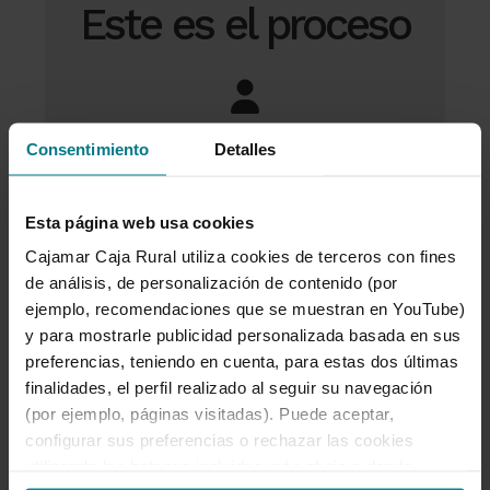
Este es el proceso
Date de alta
siguiendo unos
Consentimiento
Detalles
sencillos pasos. Te llevará solo
10 minutos.
Esta página web usa cookies
Cajamar Caja Rural utiliza cookies de terceros con fines
de análisis, de personalización de contenido (por
ejemplo, recomendaciones que se muestran en YouTube)
y para mostrarle publicidad personalizada basada en sus
Te enviaremos
tu usuario y
preferencias, teniendo en cuenta, para estas dos últimas
claves por email y sms
.
finalidades, el perfil realizado al seguir su navegación
(por ejemplo, páginas visitadas). Puede aceptar,
configurar sus preferencias o rechazar las cookies
utilizando los botones incluidos más abajo o desde