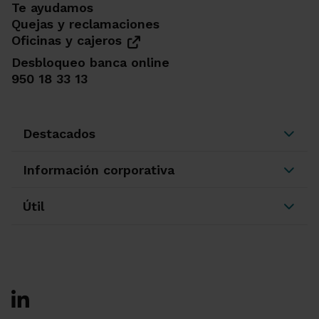
Te ayudamos
Quejas y reclamaciones
Oficinas y cajeros
Desbloqueo banca online
950 18 33 13
Destacados
Información corporativa
Útil
Ir a Facebook
Ir a X-twitter
Ir a Instagram
Ir a Linkedin
Ir a Youtube
Ir a Blogger
Ir a Vimeo