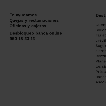
Te ayudamos
Dest
Quejas y reclamaciones
Cuent
Oficinas y cajeros
Solic
Desbloqueo banca online
Tarje
950 18 33 13
crédi
Segur
siemp
Renti
Plane
los s
Prést
Banca
Asoci