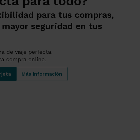
cta para todo?
xibilidad para tus compras,
a mayor seguridad en tus
 de viaje perfecta.
ra compra online.
rjeta
Más información
scas la tarjeta perfecta para todo?
¿Buscas la tarjeta perfecta para todo?