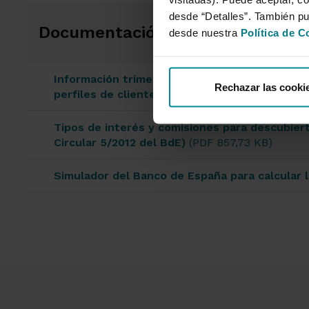
desde “Detalles”. También p
Documentación
desde nuestra
Política de C
Información trimestral sobre comisiones y ti
Rechazar las cooki
perfiles de clientes más comunes que sean per
Tipos de interés y comisiones para descubier
Circular 5/2012 del BdE)
(PDF 857,73 KB)
Simulador del Banco de España para calcular l