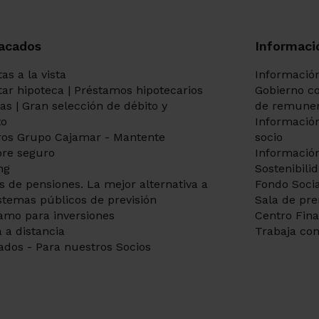
acados
Informaci
as a la vista
Información
itar hipoteca | Préstamos hipotecarios
Gobierno co
tas | Gran selección de débito y
de remuner
to
Información
os Grupo Cajamar - Mantente
socio
re seguro
Información
ng
Sostenibili
s de pensiones. La mejor alternativa a
Fondo Socia
istemas públicos de previsión
Sala de pr
amo para inversiones
Centro Fin
 a distancia
Trabaja con
ados - Para nuestros Socios