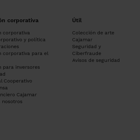
ón corporativa
Útil
 corporativa
Colección de arte
rporativo y política
Cajamar
aciones
Seguridad y
 corporativa para el
Ciberfraude
Avisos de seguridad
 para inversores
dad
l Cooperativo
ensa
anciero Cajamar
 nosotros
Ir a 
Ir a 
Ir a 
Ir a 
Ir a 
Ir a 
Ir a 