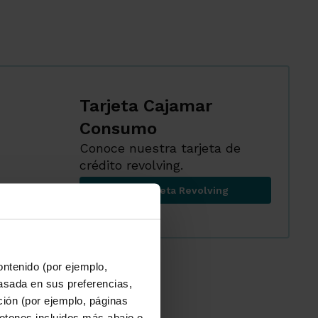
Tarjeta Cajamar
Consumo
Conoce nuestra tarjeta de
crédito revolving.
Ir a Tarjeta Revolving
Tarjeta Cajamar Consumo
ontenido (por ejemplo,
asada en sus preferencias,
ación (por ejemplo, páginas
botones incluidos más abajo o