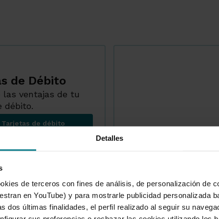
as de Débito
 las ventajas de tu
e débito.
a Tarjetas de débito
Tarjetas de Débito
Detalles
s
okies de terceros con fines de análisis, de personalización de c
tran en YouTube) y para mostrarle publicidad personalizada b
s dos últimas finalidades, el perfil realizado al seguir su naveg
nfigurar sus preferencias o rechazar las cookies utilizando los 