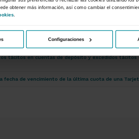
uede obtener más información, así como cambiar el consentimie
ookies
.
pos de interés practicados de manera más habitual en l
es
Configuraciones
sonas físicas. (Conforme a la Circular 5/2012 del BdE)
tos tácitos en cuentas de depósito y excedidos tácitos
a fecha de vencimiento de la última cuota de una Tarje