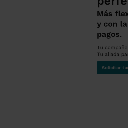
perfe
Más fle
y con l
pagos.
Tu compañera
Tu aliada pa
Solicitar ta
¿Bu