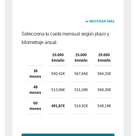
MOSTRAR MÁS
Selecciona tu cuota mensual según plazo y
kilometraje anual:
10.000
15.000
20.000
25.000
km/año
km/año
km/año
km/año
36
550,42€
567,66€
594,33€
634,61€
meses
48
513,06€
531,09€
568,30€
602,00€
meses
60
491,87€
514,92€
548,19€
575,17€
meses