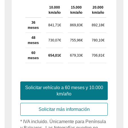
10.000
15.000
20.000
25.000
km/año
km/año
km/año
km/año
36
841,71€
869,83€
892,18€
915,23€
meses
48
730,07€
755,96€
780,10€
806,10€
meses
60
654,01€
679,33€
706,81€
732,56€
meses
Solicitar vehículo a
60
meses y
10.000
km/año
Solicitar más información
*
IVA
incluido
. Únicamente para
Península
y Baleares
. Las fotografías pueden no