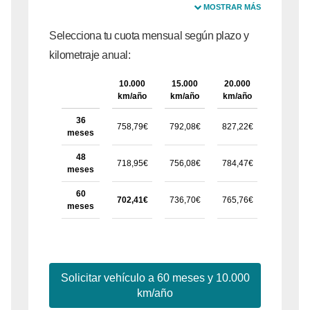
MOSTRAR MÁS
Selecciona tu cuota mensual según plazo y
kilometraje anual:
10.000
15.000
20.000
25.000
km/año
km/año
km/año
km/año
36
758,79€
792,08€
827,22€
854,62€
meses
48
718,95€
756,08€
784,47€
811,89€
meses
60
702,41€
736,70€
765,76€
793,71€
meses
Solicitar vehículo a
60
meses y
10.000
km/año