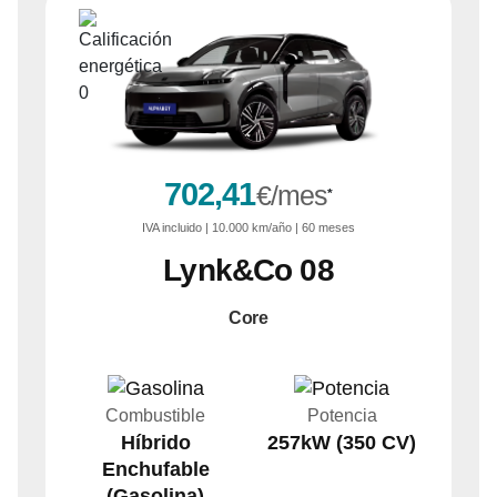
702,41
€/mes
*
IVA
incluido
| 10.000 km/año | 60 meses
Lynk&Co
08
Core
Combustible
Potencia
Híbrido
257kW (350 CV)
Enchufable
(Gasolina)