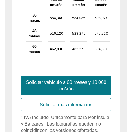
km/año
km/año
km/año
km/año
36
564,36€
584,08€
598,02€
616,28€
meses
48
510,12€
528,27€
547,51€
573,85€
meses
60
462,83€
482,27€
504,59€
532,96€
meses
Solicitar vehículo a
60
meses y
10.000
km/año
Solicitar más información
*
IVA
incluido
. Únicamente para
Península
y Baleares
. Las fotografías pueden no
coincidir con las versiones ofertadas.