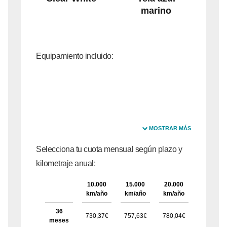
marino
Equipamiento incluido:
MOSTRAR MÁS
Selecciona tu cuota mensual según plazo y
kilometraje anual:
10.000
15.000
20.000
25.000
km/año
km/año
km/año
km/año
36
730,37€
757,63€
780,04€
811,47€
meses