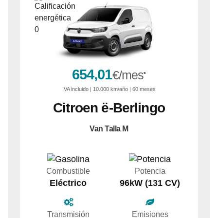
654,01
€/mes
*
IVA
incluido
| 10.000 km/año | 60 meses
Citroen
ë-Berlingo
Van Talla M
Combustible
Potencia
Eléctrico
96kW (131 CV)
Transmisión
Emisiones