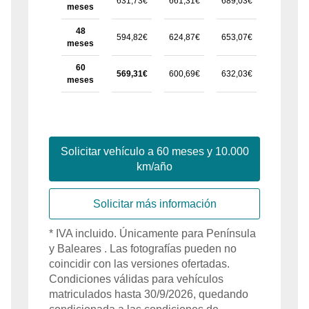
631,73€
661,31€
689,03€
717,51€
meses
48
594,82€
624,87€
653,07€
682,66€
meses
60
569,31€
600,69€
632,03€
666,94€
meses
Solicitar vehículo a
60
meses y
10.000
km/año
Solicitar más información
*
IVA
incluido
. Únicamente para
Península
y Baleares
. Las fotografías pueden no
coincidir con las versiones ofertadas.
Condiciones válidas para vehículos
matriculados hasta
30/9/2026
, quedando