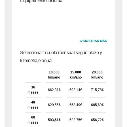
Equipamiento incluido:
MOSTRAR MÁS
Selecciona tu cuota mensual según plazo y
kilometraje anual:
10.000
15.000
20.000
25.000
km/año
km/año
km/año
km/año
36
662,31€
692,14€
715,78€
751,64€
meses
48
629,55€
658,49€
685,69€
720,65€
meses
60
593,51€
622,75€
656,72€
685,94€
meses