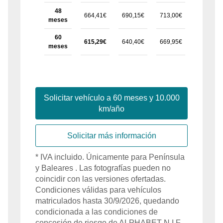
48
664,41€
690,15€
713,00€
742,75€
meses
60
615,29€
640,40€
669,95€
695,15€
meses
Solicitar vehículo a
60
meses y
10.000
km/año
Solicitar más información
*
IVA
incluido
. Únicamente para
Península
y Baleares
. Las fotografías pueden no
coincidir con las versiones ofertadas.
Condiciones válidas para vehículos
matriculados hasta
30/9/2026
, quedando
condicionada a las condiciones de
concesión de riesgo de
ALPHABET
N.I.F.