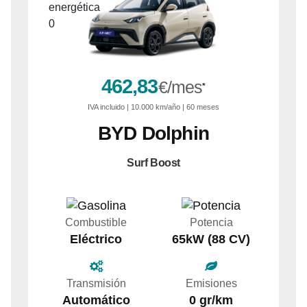
462,83
€/mes
*
IVA
incluido
| 10.000 km/año | 60 meses
BYD
Dolphin
Surf Boost
Combustible
Potencia
Eléctrico
65kW (88 CV)
Transmisión
Emisiones
Automático
0 gr/km