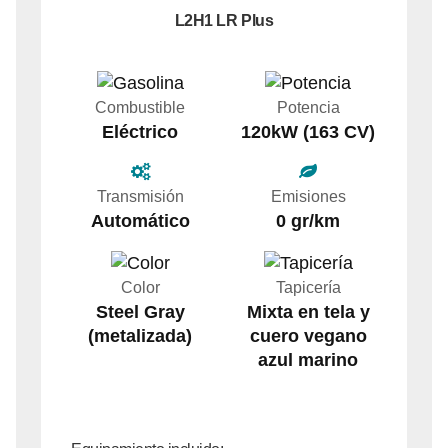
L2H1 LR Plus
Combustible
Potencia
Eléctrico
120kW (163 CV)
Transmisión
Emisiones
Automático
0 gr/km
Color
Tapicería
Steel Gray
Mixta en tela y
(metalizada)
cuero vegano
azul marino