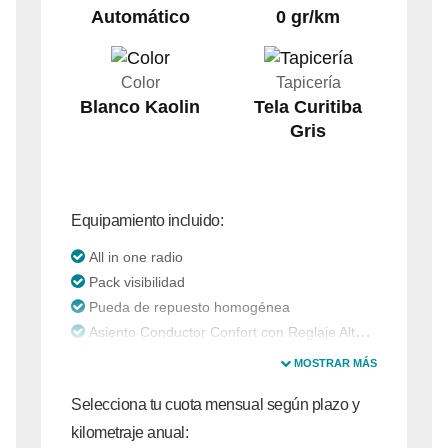
Automático
0 gr/km
Color
Tapicería
Blanco Kaolin
Tela Curitiba
Gris
Equipamiento incluido:
All in one radio
Pack visibilidad
Pueda de repuesto homogénea
Asiento Conductor Confort con Reglaje Altura, Lumbar y Apoyabrazos
MOSTRAR MÁS
Selecciona tu cuota mensual según plazo y
kilometraje anual: