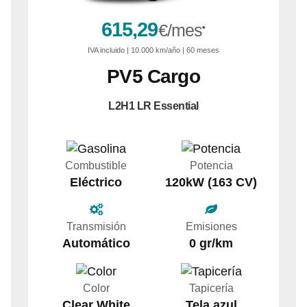
615,29
€/mes
*
IVA
incluido
| 10.000 km/año | 60 meses
PV5
Cargo
L2H1 LR Essential
Combustible
Potencia
Eléctrico
120kW (163 CV)
Transmisión
Emisiones
Automático
0 gr/km
Color
Tapicería
Clear White
Tela azul