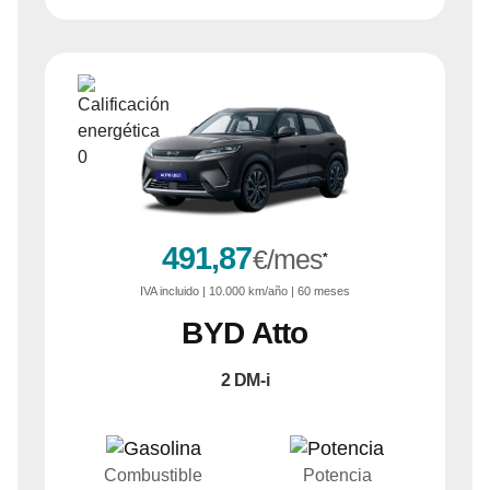
491,87
€/mes
*
IVA
incluido
| 10.000 km/año | 60 meses
BYD
Atto
2 DM-i
Combustible
Potencia