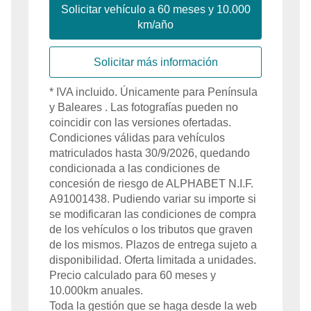
Solicitar vehículo a
60
meses y
10.000
km/año
Solicitar más información
*
IVA
incluido
. Únicamente para
Península
y Baleares
. Las fotografías pueden no
coincidir con las versiones ofertadas.
Condiciones válidas para vehículos
matriculados hasta
30/9/2026
, quedando
condicionada a las condiciones de
concesión de riesgo de
ALPHABET
N.I.F.
A91001438
. Pudiendo variar su importe si
se modificaran las condiciones de compra
de los vehículos o los tributos que graven
de los mismos. Plazos de entrega sujeto a
disponibilidad. Oferta limitada a
unidades.
Precio calculado para
60
meses y
10.000
km anuales.
Toda la gestión que se haga desde la web