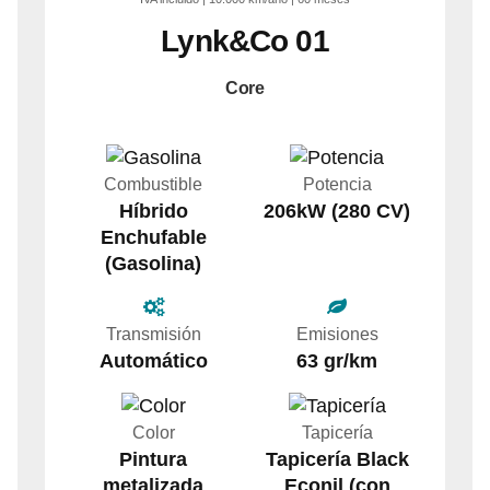
Lynk&Co
01
Core
Combustible
Potencia
Híbrido
206kW (280 CV)
Enchufable
(Gasolina)
Transmisión
Emisiones
Automático
63 gr/km
Color
Tapicería
Pintura
Tapicería Black
metalizada
Econil (con