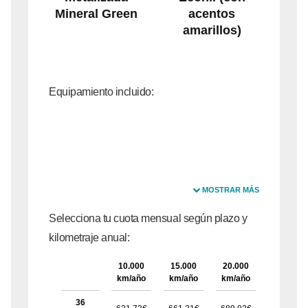
Mineral Green
acentos
amarillos)
Equipamiento incluido:
MOSTRAR MÁS
Selecciona tu cuota mensual según plazo y
kilometraje anual:
10.000
15.000
20.000
25.000
km/año
km/año
km/año
km/año
36