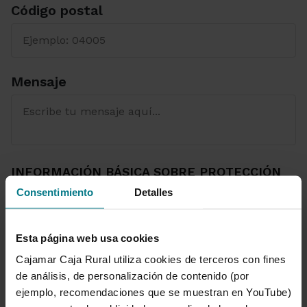
Código postal
Mensaje
INFORMACIÓN BÁSICA SOBRE PROTECCIÓN
DE DATOS
Consentimiento
Detalles
Te informamos que tus datos serán tratados
por Cajamar Caja Rural, Sociedad Cooperativa
de Crédito con la finalidad de gestionar tu
Esta página web usa cookies
solicitud. Puedes encontrar información más
Cajamar Caja Rural utiliza cookies de terceros con fines
detallada sobre el ejercicio de derechos y sobre
de análisis, de personalización de contenido (por
el tratamiento de tus datos personales en la
ejemplo, recomendaciones que se muestran en YouTube)
Política de Protección de Datos
de nuestra