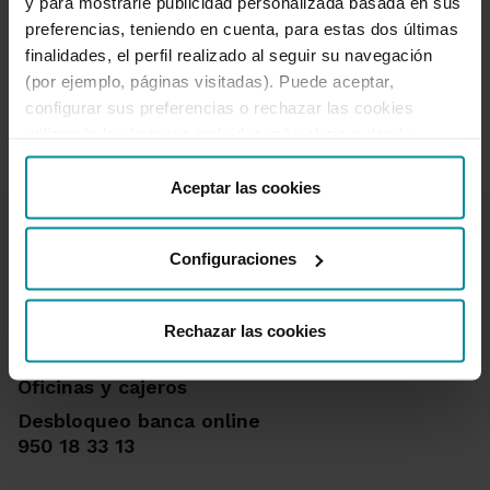
y para mostrarle publicidad personalizada basada en sus
Web.
preferencias, teniendo en cuenta, para estas dos últimas
finalidades, el perfil realizado al seguir su navegación
(por ejemplo, páginas visitadas). Puede aceptar,
Enviar
configurar sus preferencias o rechazar las cookies
utilizando los botones incluidos más abajo o desde
“Detalles”. También puede obtener más información, así
como cambiar el consentimiento en cualquier momento
Aceptar las cookies
desde nuestra
Política de Cookies
.
Configuraciones
Rechazar las cookies
Te ayudamos
Quejas y reclamaciones
Oficinas y cajeros
Desbloqueo banca online
950 18 33 13