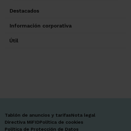
Destacados
Información corporativa
Útil
Ir a Facebook
Ir a X-twitter
Ir a Instagram
Ir a Linkedin
Ir a Youtube
Ir a Blogger
Ir a Vimeo
Tablón de anuncios y tarifas
Nota legal
Directiva MiFID
Política de cookies
Política de Protección de Datos