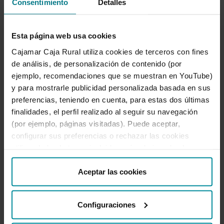
Consentimiento
Detalles
tiempo record.
Conozca información detallada y el estado
Esta página web usa cookies
de las remesas que ha presentado en
Cajamar Caja Rural utiliza cookies de terceros con fines
Cajamar Caja Rural.
de análisis, de personalización de contenido (por
ejemplo, recomendaciones que se muestran en YouTube)
Obtenga por banca electrónica la
y para mostrarle publicidad personalizada basada en sus
información de los recibos devueltos y las
preferencias, teniendo en cuenta, para estas dos últimas
variaciones de cuenta de los librados.
finalidades, el perfil realizado al seguir su navegación
Solicite el alta como emisor de remesas en su
(por ejemplo, páginas visitadas). Puede aceptar,
oficina de Cajamar Caja Rural
configurar sus preferencias o rechazar las cookies
utilizando los botones incluidos más abajo o desde
Pago a Proveedores y Nóminas
“Detalles”. También puede obtener más información, así
como cambiar el consentimiento en cualquier momento
Aceptar las cookies
Gestión de recibos
desde nuestra
Política de Cookies
.
Gestión de ficheros
Configuraciones