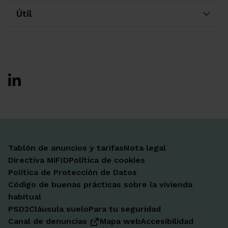
Útil
Ir a Facebook
Ir a X-twitter
Ir a Instagram
Ir a Linkedin
Ir a Youtube
Ir a Blogger
Ir a Vimeo
Tablón de anuncios y tarifas
Nota legal
Directiva MiFID
Política de cookies
Política de Protección de Datos
Código de buenas prácticas sobre la vivienda
habitual
PSD2
Cláusula suelo
Para tu seguridad
Canal de denuncias
Mapa web
Accesibilidad