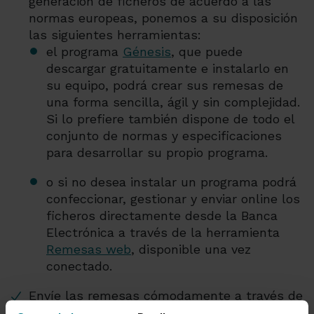
generación de ficheros de acuerdo a las
normas europeas, ponemos a su disposición
las siguientes herramientas:
el programa
Génesis
, que puede
descargar gratuitamente e instalarlo en
su equipo, podrá crear sus remesas de
una forma sencilla, ágil y sin complejidad.
Si lo prefiere también dispone de todo el
conjunto de normas y especificaciones
para desarrollar su propio programa.
o si no desea instalar un programa podrá
confeccionar, gestionar y enviar online los
ficheros directamente desde la Banca
Electrónica a través de la herramienta
Remesas web
, disponible una vez
conectado.
Envíe las remesas cómodamente a través de
la Banca Electrónica, con una gestión en