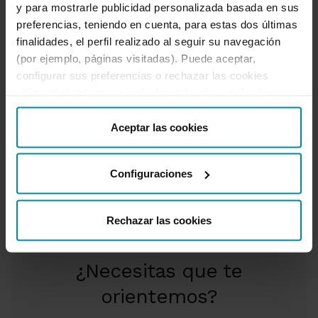
y para mostrarle publicidad personalizada basada en sus
Añade el botón de pago con Bizum en tu
preferencias, teniendo en cuenta, para estas dos últimas
web
finalidades, el perfil realizado al seguir su navegación
(por ejemplo, páginas visitadas). Puede aceptar,
configurar sus preferencias o rechazar las cookies
4
utilizando los botones incluidos más abajo o desde
Configura BIZUM en tu TPV Virtual
(PDF
“Detalles”. También puede obtener más información, así
180,69 KB.)
como cambiar el consentimiento en cualquier momento
Aceptar las cookies
desde nuestra
Política de Cookies
.
Configuraciones
Rechazar las cookies
¿Necesitas que te
orientemos?