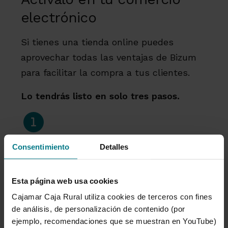
electrónico
Si tienes una tienda online puedes
aprovechar todas las ventajas de Bizum
para facilitar la compra a tus clientes.
Lo tendrás listo en solo tres pasos.
1
Solicita el alta del servicio en tu oficina o
Consentimiento
Detalles
a través
del formulario.
2
Esta página web usa cookies
Cajamar Caja Rural utiliza cookies de terceros con fines
Integra Bizum a tu pasarela de pagos
de análisis, de personalización de contenido (por
ejemplo, recomendaciones que se muestran en YouTube)
3