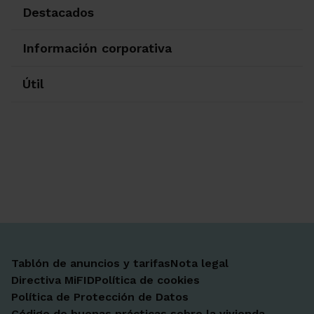
Destacados
Información corporativa
Útil
Ir a Facebook
Ir a X-twitter
Ir a Instagram
Ir a Linkedin
Ir a Youtube
Ir a Blogger
Ir a Vimeo
Tablón de anuncios y tarifas
Nota legal
Directiva MiFID
Política de cookies
Política de Protección de Datos
Código de buenas prácticas sobre la vivienda