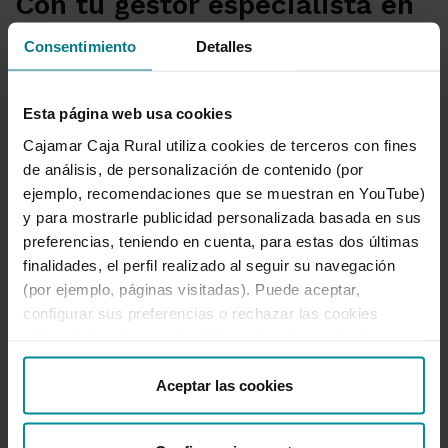
Con tu gestor especialista en
TPV a tu lado en cualquier
Consentimiento
Detalles
momento
Desde el primer momento tendrás a tu lado a
Esta página web usa cookies
un gestor especializado dedicado a ti con el
Cajamar Caja Rural utiliza cookies de terceros con fines
que podrás contar cuando lo necesites, para
de análisis, de personalización de contenido (por
asesorarte, para gestionar tu día a día o para
ejemplo, recomendaciones que se muestran en YouTube)
solucionar las dudas que puedan surgirte.
y para mostrarle publicidad personalizada basada en sus
preferencias, teniendo en cuenta, para estas dos últimas
finalidades, el perfil realizado al seguir su navegación
Solicitar tu Oferta TPV - Más información
Con tu gestor especialista
(por ejemplo, páginas visitadas). Puede aceptar,
configurar sus preferencias o rechazar las cookies
utilizando los botones incluidos más abajo o desde
“Detalles”. También puede obtener más información, así
Legal promo TPV
como cambiar el consentimiento en cualquier momento
Aceptar las cookies
desde nuestra
Política de Cookies
.
1)(2) Se aplicará el porcentaje de comisión por
operación del 0,10% a todas las tarjetas