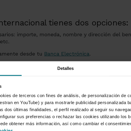
Internacional tienes dos opciones:
sarios: importe, moneda, nombre y dirección del benef
etc.
ctamente desde tu
Banca Electrónica
.
Detalles
s
okies de terceros con fines de análisis, de personalización de c
tran en YouTube) y para mostrarle publicidad personalizada b
s dos últimas finalidades, el perfil realizado al seguir su naveg
nfigurar sus preferencias o rechazar las cookies utilizando los 
acados
Informaci
uede obtener más información, así como cambiar el consentimie
ookies
.