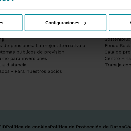
as a la vista
Información
itar hipoteca | Préstamos hipotecarios
Gobierno co
tas | Gran selección de débito y
de remuner
to
Información
es
Configuraciones
os Grupo Cajamar - Mantente
socio
re seguro
Información
ng
Sostenibili
s de pensiones. La mejor alternativa a
Fondo Socia
istemas públicos de previsión
Sala de pr
amo para inversiones
Centro Fin
 a distancia
Trabaja con
ados - Para nuestros Socios
FID
Política de cookies
Política de Protección de Datos
Có