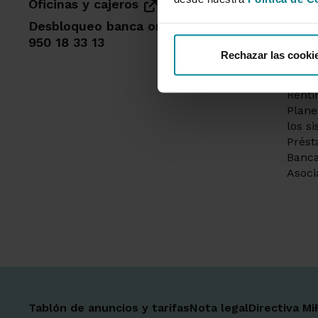
Cuent
Oficinas y cajeros
Solic
Desbloqueo banca online
Tarje
950 18 33 13
crédi
Rechazar las cooki
Segur
siemp
Renti
Plane
los s
Prést
Banca
Asoci
Tablón de anuncios y tarifas
Nota legal
Directiva Mi