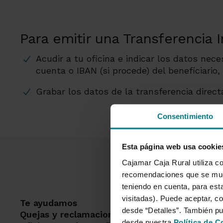
Para emitir una Transferencia 
Acudir a tu oficina e indicar los datos nece
cuenta o IBAN (si procede) del beneficiario, 
Grabar los datos de la transferencia dire
Consentimiento
Esta página web usa cookie
Cajamar Caja Rural utiliza co
recomendaciones que se mues
teniendo en cuenta, para esta
visitadas). Puede aceptar, co
Te ayudamos
Dest
desde “Detalles”. También p
Quejas y reclamaciones
desde nuestra
Política de C