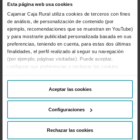
Revisión de la documentación por parte del
Esta página web usa cookies
banco emisor y pago al beneficiario si
Cajamar Caja Rural utiliza cookies de terceros con fines
procede.
de análisis, de personalización de contenido (por
La normativa que regula los créditos
ejemplo, recomendaciones que se muestran en YouTube)
documentarios Stand By es la ISP98 de la
y para mostrarle publicidad personalizada basada en sus
Cámara de Comercio Internacional.
preferencias, teniendo en cuenta, para estas dos últimas
finalidades, el perfil realizado al seguir su navegación
Fases de un crédito documentario stand by.
(por ejemplo, páginas visitadas). Puede aceptar,
configurar sus preferencias o rechazar las cookies
utilizando los botones incluidos más abajo o desde
“Detalles”. También puede obtener más información, así
como cambiar el consentimiento en cualquier momento
Aceptar las cookies
desde nuestra
Política de Cookies
.
« Anterior
Siguiente »
Configuraciones
Rechazar las cookies