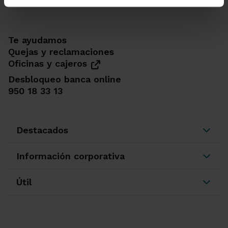
Te ayudamos
Quejas y reclamaciones
Oficinas y cajeros
Desbloqueo banca online
950 18 33 13
Destacados
Información corporativa
Útil