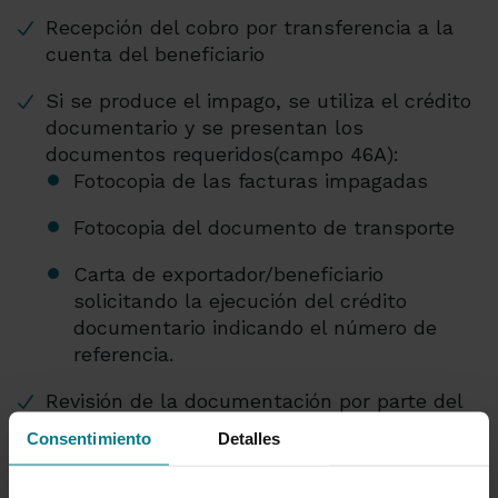
Recepción del cobro por transferencia a la
cuenta del beneficiario
Si se produce el impago, se utiliza el crédito
documentario y se presentan los
documentos requeridos(campo 46A):
Fotocopia de las facturas impagadas
Fotocopia del documento de transporte
Carta de exportador/beneficiario
solicitando la ejecución del crédito
documentario indicando el número de
referencia.
Revisión de la documentación por parte del
banco del exportador y envío al banco
Consentimiento
Detalles
emisor