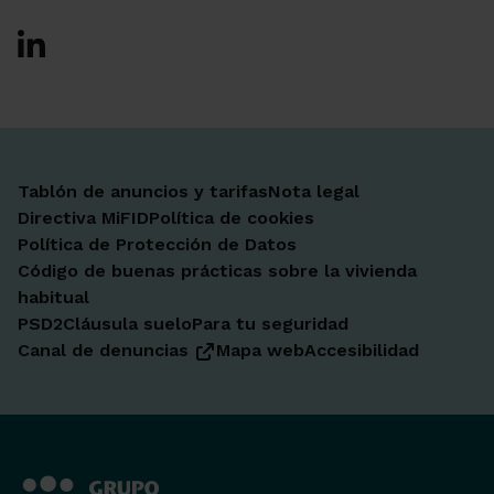
Ir a Facebook
Ir a X-twitter
Ir a Instagram
Ir a Linkedin
Ir a Youtube
Ir a Blogger
Ir a Vimeo
Tablón de anuncios y tarifas
Nota legal
Directiva MiFID
Política de cookies
Política de Protección de Datos
Código de buenas prácticas sobre la vivienda
habitual
PSD2
Cláusula suelo
Para tu seguridad
Canal de denuncias
Mapa web
Accesibilidad