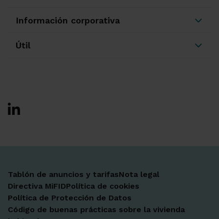
Información corporativa
Útil
Ir a Facebook
Ir a X-twitter
Ir a Instagram
Ir a Linkedin
Ir a Youtube
Ir a Blogger
Ir a Vimeo
Tablón de anuncios y tarifas
Nota legal
Directiva MiFID
Política de cookies
Política de Protección de Datos
Código de buenas prácticas sobre la vivienda