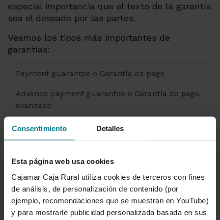
especial importancia que el texto de la garantía
sea el deseado por las partes.
Veamos los tipos más importantes de
garantías:
Payment guarantee o Garantía de pago
Advance payment guarantee o Garantía de pago
avanzado
Bid bond o Garantía de licitación
Consentimiento
Detalles
Performance bond o Garantía de cumplimiento
Esta página web usa cookies
Para la concesión de facilidades crediticias
Cajamar Caja Rural utiliza cookies de terceros con fines
Garantías ante autoridades aduaneras u
de análisis, de personalización de contenido (por
organismos comunitarios
ejemplo, recomendaciones que se muestran en YouTube)
y para mostrarle publicidad personalizada basada en sus