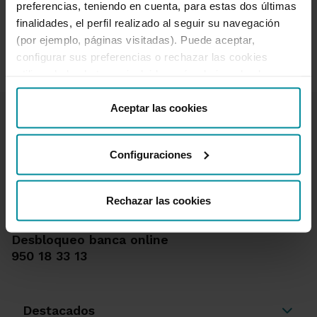
preferencias, teniendo en cuenta, para estas dos últimas
finalidades, el perfil realizado al seguir su navegación
« Anterior
Siguiente »
(por ejemplo, páginas visitadas). Puede aceptar,
configurar sus preferencias o rechazar las cookies
utilizando los botones incluidos más abajo o desde
“Detalles”. También puede obtener más información, así
como cambiar el consentimiento en cualquier momento
Aceptar las cookies
desde nuestra
Política de Cookies
.
Configuraciones
Te ayudamos
Quejas y reclamaciones
Rechazar las cookies
Oficinas y cajeros
Desbloqueo banca online
950 18 33 13
Destacados