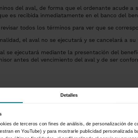
minos del aval, de forma que el ordenante acude a s
que es recibida inmediatamente en el banco del bene
 revisar todos los términos para ver que se corresp
lidad, el aval no se ejecutará y se cancelará a su
al se ejecutará mediante la presentación del benefi
sor antes del vencimiento del aval y de ser confor
Detalles
s
okies de terceros con fines de análisis, de personalización de c
tran en YouTube) y para mostrarle publicidad personalizada b