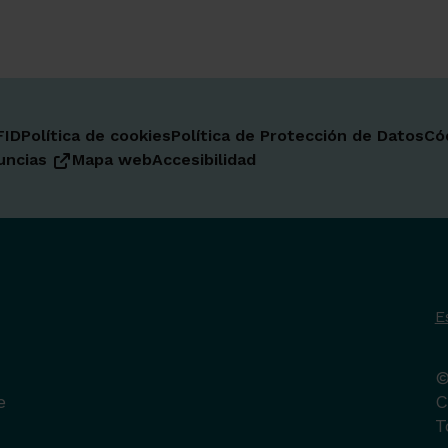
FID
Política de cookies
Política de Protección de Datos
Có
uncias
Mapa web
Accesibilidad
E
©
e
C
T