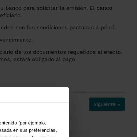
u banco para solicitar la emisión. El banco
ficiario.
onden con las condiciones pactadas a priori.
 vencimiento.
ciario de los documentos requeridos al efecto.
mes, estará obligado al pago
Siguiente »
ontenido (por ejemplo,
asada en sus preferencias,