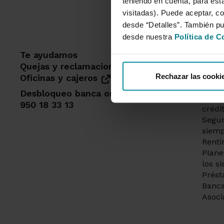
teniendo en cuenta, para esta
visitadas). Puede aceptar, co
desde “Detalles”. También p
desde nuestra
Política de C
Te ayudamos
Dest
Quejas y reclamaciones
Cuent
Rechazar las cooki
Oficinas y cajeros
Solic
Desbloqueo banca online
Tarje
950 18 33 13
crédi
Segur
siemp
Renti
Plane
los s
Prést
Banca
Asoci