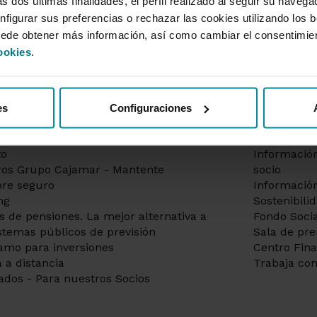
s dos últimas finalidades, el perfil realizado al seguir su naveg
nfigurar sus preferencias o rechazar las cookies utilizando los 
uede obtener más información, así como cambiar el consentimie
ookies
.
acados
Informaci
as a la vista
Información
es
Configuraciones
itar hipoteca | Préstamos hipotecarios
Gobierno co
tas | Gran selección de débito y
de remuner
to
Información
os Grupo Cajamar - Mantente
socio
re seguro
Información
ng
Sostenibili
s de pensiones. La mejor alternativa a
Fondo Socia
istemas públicos de previsión
Sala de pr
amo para inversiones
Centro Fin
 a distancia
Trabaja con
ados - Para nuestros Socios