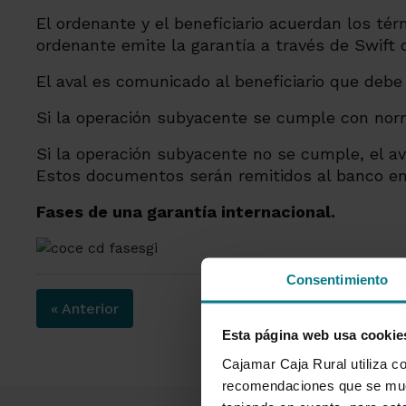
El ordenante y el beneficiario acuerdan los tér
ordenante emite la garantía a través de Swift 
El aval es comunicado al beneficiario que debe
Si la operación subyacente se cumple con norma
Si la operación subyacente no se cumple, el av
Estos documentos serán remitidos al banco emi
Fases de una garantía internacional.
Consentimiento
« Anterior
Esta página web usa cookie
Cajamar Caja Rural utiliza co
recomendaciones que se mues