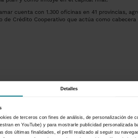
mar cuenta con 1.300 oficinas en 41 provincias, agr
nco de Crédito Cooperativo que actúa como cabecera
Detalles
cajamar.com
|
@PrensaCajamar
s
okies de terceros con fines de análisis, de personalización de c
tran en YouTube) y para mostrarle publicidad personalizada b
s dos últimas finalidades, el perfil realizado al seguir su naveg