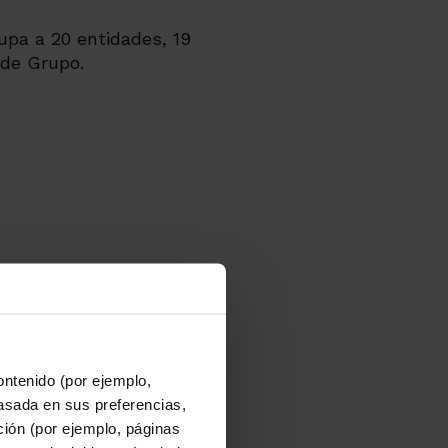
upa a 20 entidades, 19
 de Grupo.
ontenido (por ejemplo,
asada en sus preferencias,
ación (por ejemplo, páginas