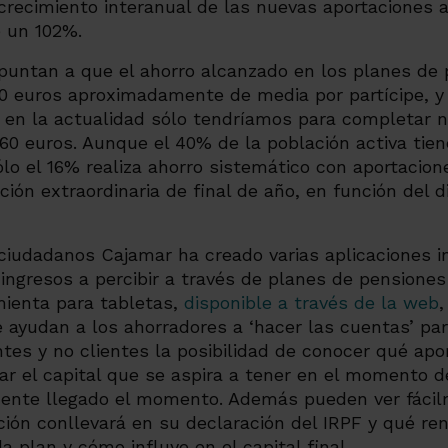
crecimiento interanual de las nuevas aportaciones 
e un 102%.
puntan a que el ahorro alcanzado en los planes de
00 euros aproximadamente de media por partícipe, y 
e en la actualidad sólo tendríamos para completar 
60 euros. Aunque el 40% de la población activa tie
lo el 16% realiza ahorro sistemático con aportacione
ción extraordinaria de final de año, en función del 
s ciudadanos Cajamar ha creado varias aplicaciones 
 ingresos a percibir a través de planes de pensiones 
mienta para tabletas,
disponible a través de la web
,
 ayudan a los ahorradores a ‘hacer las cuentas’ par
ntes y no clientes la posibilidad de conocer qué apo
zar el capital que se aspira a tener en el momento de
ente llegado el momento. Además pueden ver fácilm
ción conllevará en su declaración del IRPF y qué re
 plan y cómo influye en el capital final.