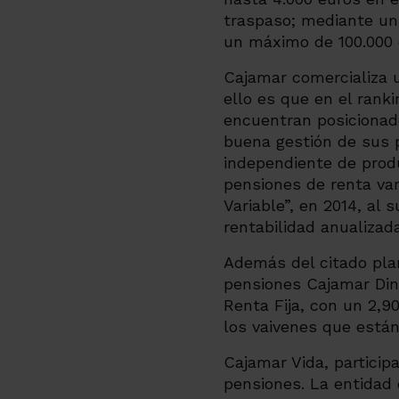
traspaso; mediante un 
un máximo de 100.000 e
Cajamar comercializa 
ello es que en el rank
encuentran posicionado
buena gestión de sus p
independiente de produ
pensiones de renta va
Variable”
, en 2014, al
rentabilidad anualizad
Además del citado plan
pensiones
Cajamar Din
Renta Fija
, con un 2,9
los vaivenes que está
Cajamar Vida, particip
pensiones. La entidad 