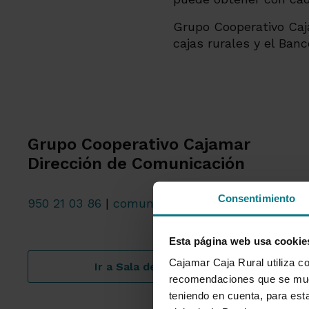
Grupo Cooperativo Caja
cajas rurales y el Ba
Grupo Cooperativo Cajamar
Dirección de Comunicación
Consentimiento
950 21 03 86
|
comunicacion@grupocooperativo
Esta página web usa cookie
Cajamar Caja Rural utiliza co
Ir a Sala de prensa
recomendaciones que se mues
teniendo en cuenta, para esta