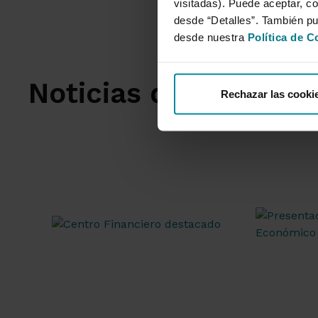
visitadas). Puede aceptar, co
desde “Detalles”. También p
desde nuestra
Política de C
Noticias destacadas
Rechazar las cooki