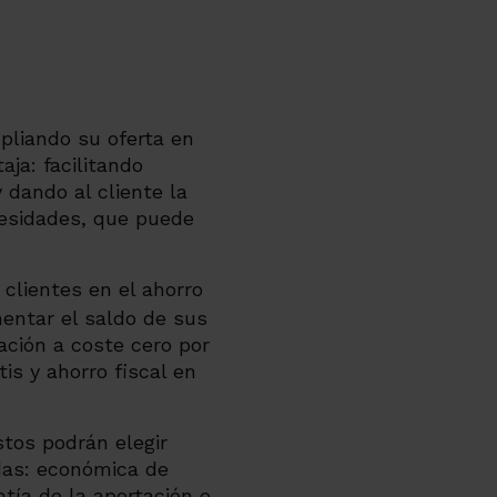
liando su oferta en
aja: facilitando
y dando al cliente la
ecesidades, que puede
 clientes en el ahorro
mentar el saldo de sus
ación a coste cero por
tis y ahorro fiscal en
stos podrán elegir
adas: económica de
tía de la aportación o