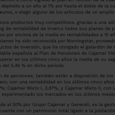
depósito a un año al 1% por hasta el doble de la c
uros, o elegir alguno de los artículos de un amplio
unos productos muy competitivos, gracias a una sól
ing de rentabilidad de Inverco todos sus planes de 
s por encima de la media en rentabilidades a 10 añ
lanes ha sido reconocida por Morningstar, proveedo
ctos de inversión, que ha otorgado el galardón de 
riable española al Plan de Pensiones de Cajamar Vi
 superar en los últimos cinco años la media de su s
a del 5,46 % en dicho periodo.
 de pensiones, también están a disposición de los 
ero
, con una rentabilidad en los últimos cinco años
0%;
Cajamar Mixto I,
3,87%, y
Cajamar Mixto II, con
n experimentado los mercados en los últimos mese
ada al 50% por Grupo Cajamar y Generali, es la ges
cuenta con un patrimonio total ligado a la jubilació