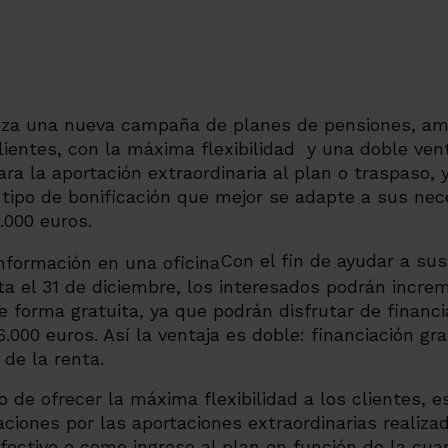
nza una nueva campaña de planes de pensiones, amp
clientes, con la máxima flexibilidad y una doble vent
ara la aportación extraordinaria al plan o traspaso, 
el tipo de bonificación que mejor se adapte a sus n
.000 euros.
Con el fin de ayudar a sus
sta el 31 de diciembre, los interesados podrán incre
 forma gratuita, ya que podrán disfrutar de financi
.000 euros. Así la ventaja es doble: financiación gra
 de la renta.
 de ofrecer la máxima flexibilidad a los clientes, e
caciones por las aportaciones extraordinarias realiz
fectivo o como ingreso al plan en función de la cuan