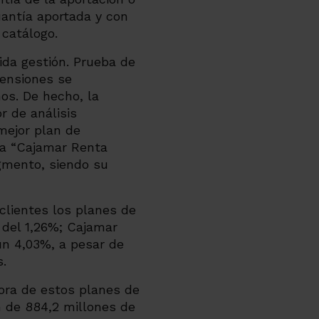
uantía aportada y con
 catálogo.
ida gestión. Prueba de
pensiones se
os. De hecho, la
r de análisis
mejor plan de
da
“Cajamar Renta
egmento, siendo su
clientes los planes de
 del 1,26%;
Cajamar
 un 4,03%,
a pesar de
s
.
tora de estos planes de
n de 884,2 millones de