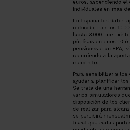
euros, ascendiendo el 
individuales en más d
En España los datos a
reducido, con los 10.0
hasta 8.000 que exist
públicas en unos 50 ó 
pensiones o un PPA, só
recurriendo a la aporta
momento.
Para sensibilizar a lo
ayudar a planificar los
Se trata de una herra
varios simuladores que
disposición de los clie
de realizar para alcan
se percibirá mensualm
fiscal que cada aporta
puede obtener con cada