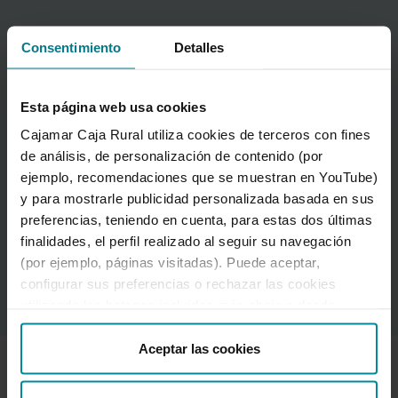
Carteras en función de los
Consentimiento
Detalles
perfiles de inversión
Esta página web usa cookies
Ponemos a tu disposición 4 carteras adaptadas
Cajamar Caja Rural utiliza cookies de terceros con fines
a cada perfil de inversor, a sus objetivos y a su
de análisis, de personalización de contenido (por
tolerancia al riesgo. Realizando un test de
ejemplo, recomendaciones que se muestran en YouTube)
idoneidad, podremos definir tu perfil inversor, y
y para mostrarle publicidad personalizada basada en sus
en base a esto encontrar la cartera que mejor
preferencias, teniendo en cuenta, para estas dos últimas
se ajuste a ti.
finalidades, el perfil realizado al seguir su navegación
(por ejemplo, páginas visitadas). Puede aceptar,
Solicitar información
Carteras en función de los p
configurar sus preferencias o rechazar las cookies
utilizando los botones incluidos más abajo o desde
“Detalles”. También puede obtener más información, así
como cambiar el consentimiento en cualquier momento
Aceptar las cookies
desde nuestra
Política de Cookies
.