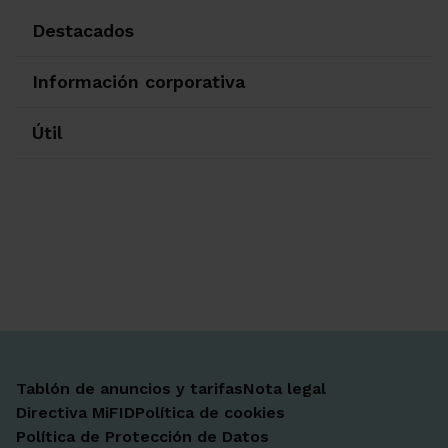
Destacados
Información corporativa
Útil
Ir a Facebook
Ir a X-twitter
Ir a Instagram
Ir a Linkedin
Ir a Youtube
Ir a Blogger
Ir a Vimeo
Tablón de anuncios y tarifas
Nota legal
Directiva MiFID
Política de cookies
Política de Protección de Datos