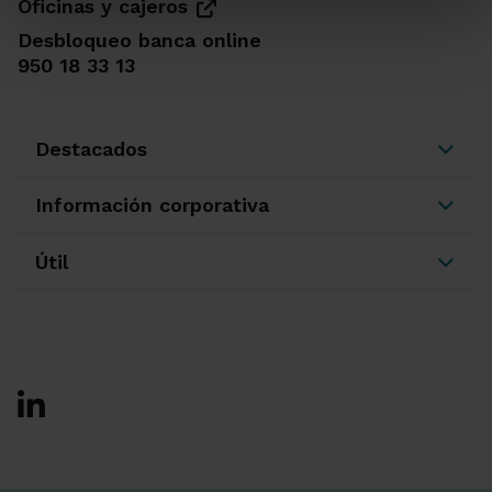
Oficinas y cajeros
Desbloqueo banca online
950 18 33 13
Destacados
Información corporativa
Útil
Ir a Facebook
Ir a X-twitter
Ir a Instagram
Ir a Linkedin
Ir a Youtube
Ir a Blogger
Ir a Vimeo