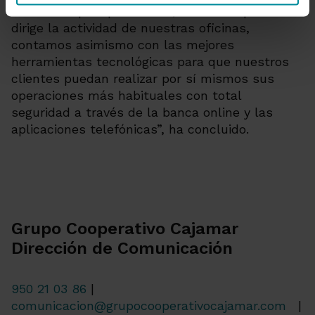
comercial que aporta valor, hacía las que se
dirige la actividad de nuestras oficinas,
contamos asimismo con las mejores
herramientas tecnológicas para que nuestros
clientes puedan realizar por sí mismos sus
operaciones más habituales con total
seguridad a través de la banca online y las
aplicaciones telefónicas”, ha concluido.
Grupo Cooperativo Cajamar
Dirección de Comunicación
950 21 03 86
|
comunicacion@grupocooperativocajamar.com
|