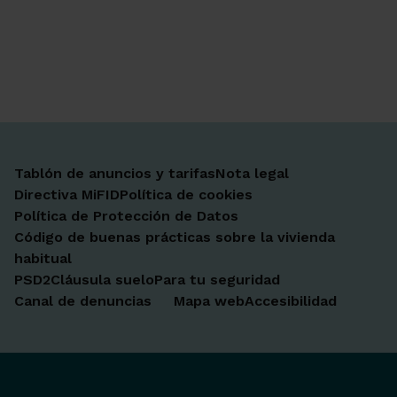
Ir a Facebook
Ir a X-twitter
Ir a Instagram
Ir a Linkedin
Ir a Youtube
Ir a Blogger
Ir a Vimeo
Tablón de anuncios y tarifas
Nota legal
Directiva MiFID
Política de cookies
Política de Protección de Datos
Código de buenas prácticas sobre la vivienda
habitual
PSD2
Cláusula suelo
Para tu seguridad
Canal de denuncias
Mapa web
Accesibilidad