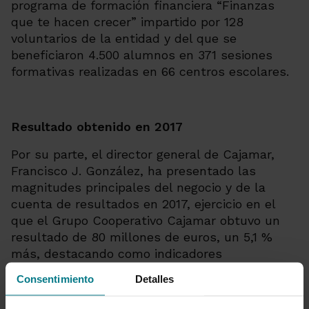
programa de formación financiera “Finanzas
que te hacen crecer” impartido por 128
voluntarios de la entidad y del que se
beneficiaron 4.500 alumnos en 371 sesiones
formativas realizadas en 66 centros escolares.
Resultado obtenido en 2017
Por su parte, el director general de Cajamar,
Francisco J. González, ha presentado las
magnitudes principales del negocio y de la
cuenta de resultados en 2017, ejercicio en el
que el Grupo Cooperativo Cajamar obtuvo un
resultado de 80 millones de euros, un 5,1 %
más, destacando como indicadores
significativos el aumento de la concesión de
Consentimiento
Detalles
crédito nuevo, que creció un 32 %, y la
reducción de la morosidad en 2,2 puntos