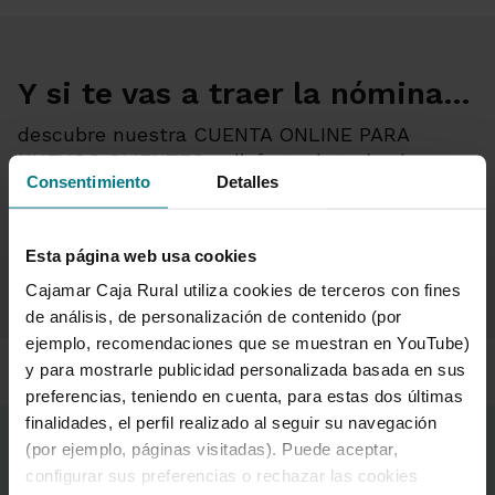
Y si te vas a traer la nómina...
descubre nuestra CUENTA ONLINE PARA
NUEVOS CLIENTES y disfruta de todas las
Consentimiento
Detalles
ventajas de tenerla con nosotros.
Esta página web usa cookies
Ir a Cuenta Online - Para nuevos clientes
Y si te vas a traer la nómina.
Cajamar Caja Rural utiliza cookies de terceros con fines
de análisis, de personalización de contenido (por
ejemplo, recomendaciones que se muestran en YouTube)
y para mostrarle publicidad personalizada basada en sus
preferencias, teniendo en cuenta, para estas dos últimas
finalidades, el perfil realizado al seguir su navegación
(por ejemplo, páginas visitadas). Puede aceptar,
Consulta las bases de la
configurar sus preferencias o rechazar las cookies