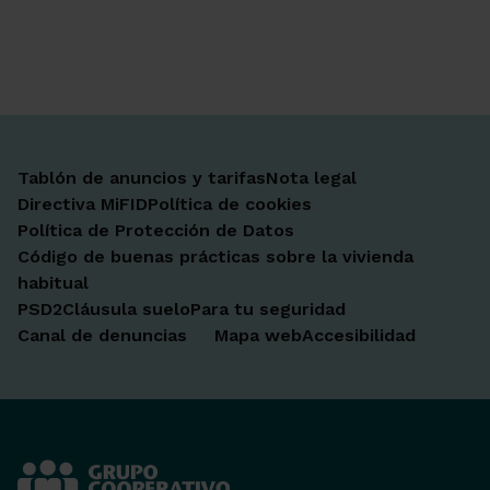
Ir a Facebook
Ir a X-twitter
Ir a Instagram
Ir a Linkedin
Ir a Youtube
Ir a Blogger
Ir a Vimeo
Tablón de anuncios y tarifas
Nota legal
Directiva MiFID
Política de cookies
Política de Protección de Datos
Código de buenas prácticas sobre la vivienda
habitual
PSD2
Cláusula suelo
Para tu seguridad
Canal de denuncias
Mapa web
Accesibilidad