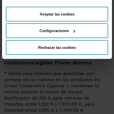
utilizando los botones incluidos más abajo o desde
Promo Nómina
“Detalles”. También puede obtener más información, así
como cambiar el consentimiento en cualquier momento
Aceptar las cookies
desde nuestra
Política de Cookies
.
Bases promoción
Consulta las bases de la P
Configuraciones
Rechazar las cookies
Condiciones legales Promo Nómina
* Válido para clientes que domicilian por
primera vez su nómina en las entidades del
Grupo Cooperativo Cajamar y mantienen la
misma durante al menos 36 meses.
Bonificación de 300 € para nóminas de
importes entre 1.200 € y 1.999,99 €, para
importes entre 2.000 € y 3.999,99 €