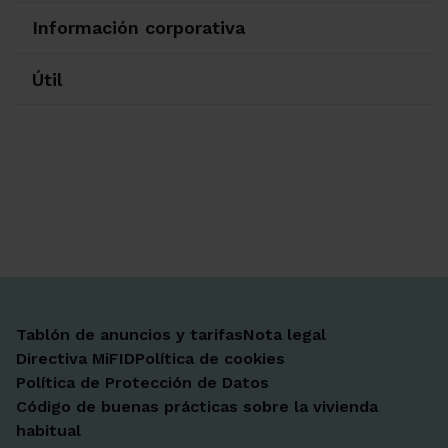
Información corporativa
Útil
Ir a Facebook
Ir a X-twitter
Ir a Instagram
Ir a Linkedin
Ir a Youtube
Ir a Blogger
Ir a Vimeo
Tablón de anuncios y tarifas
Nota legal
Directiva MiFID
Política de cookies
Política de Protección de Datos
Código de buenas prácticas sobre la vivienda
habitual