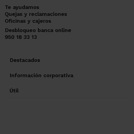
Te ayudamos
Quejas y reclamaciones
Oficinas y cajeros
Desbloqueo banca online
950 18 33 13
Destacados
Información corporativa
Útil
Ir a Facebook
Ir a X-twitter
Ir a Instagram
Ir a Linkedin
Ir a Youtube
Ir a Blogger
Ir a Vimeo