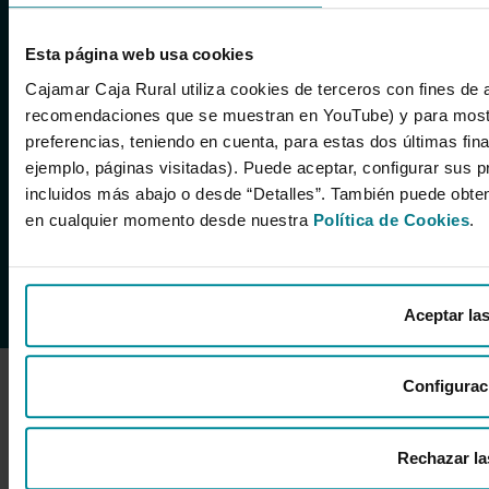
Cajamar Caja Rural, Sociedad Cooperativa de
Crédito es una entidad financiera perteneciente
Esta página web usa cookies
al Grupo Cooperativo Cajamar.
Cajamar Caja Rural utiliza cookies de terceros con fines de 
recomendaciones que se muestran en YouTube) y para mostr
preferencias, teniendo en cuenta, para estas dos últimas final
Español
English
Valencià
Català
ejemplo, páginas visitadas). Puede aceptar, configurar sus p
incluidos más abajo o desde “Detalles”. También puede obte
en cualquier momento desde nuestra
Política de Cookies
.
© Cajamar Caja Rural, Sociedad Cooperativa de
Crédito 2026.
Todos los derechos reservados
Aceptar la
Configurac
Rechazar la