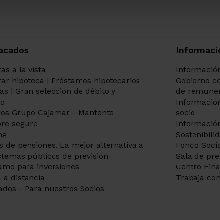
información en la
Información sobre Prote
Personales para clientes
. En cualquier ca
solicitar dicha información en cualquiera 
acados
Informaci
as a la vista
Información
itar hipoteca | Préstamos hipotecarios
Gobierno co
tas | Gran selección de débito y
de remuner
to
Información
os Grupo Cajamar - Mantente
socio
re seguro
Información
ng
Sostenibili
s de pensiones. La mejor alternativa a
Fondo Socia
istemas públicos de previsión
Sala de pr
amo para inversiones
Centro Fin
 a distancia
Trabaja con
ados - Para nuestros Socios