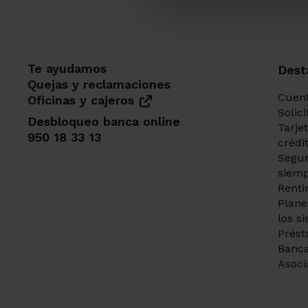
Te ayudamos
Dest
Quejas y reclamaciones
Cuent
Oficinas y cajeros
Solic
Desbloqueo banca online
Tarje
950 18 33 13
crédi
Segur
siemp
Renti
Plane
los s
Prést
Banca
Asoci