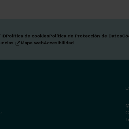
FID
Política de cookies
Política de Protección de Datos
Có
uncias
Mapa web
Accesibilidad
E
©
e
C
T