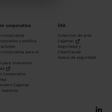
cción de Datos
so, siempre podrás
de nuestras oficinas.
ón corporativa
Útil
 corporativa
Colección de arte
rporativo y política
Cajamar
aciones
Seguridad y
 corporativa para el
Ciberfraude
Avisos de seguridad
 para inversores
dad
l Cooperativo
ensa
anciero Cajamar
 nosotros
Ir a Fac
Ir a X-tw
Ir a Ins
Ir a Lin
Ir a 
Ir a 
Ir a 