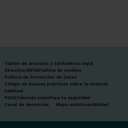
Ir a Facebook
Ir a X-twitter
Ir a Instagram
Ir a Linkedin
Ir a Youtube
Ir a Blogger
Ir a Vimeo
Tablón de anuncios y tarifas
Nota legal
Directiva MiFID
Política de cookies
Política de Protección de Datos
Código de buenas prácticas sobre la vivienda
habitual
PSD2
Cláusula suelo
Para tu seguridad
Canal de denuncias
Mapa web
Accesibilidad