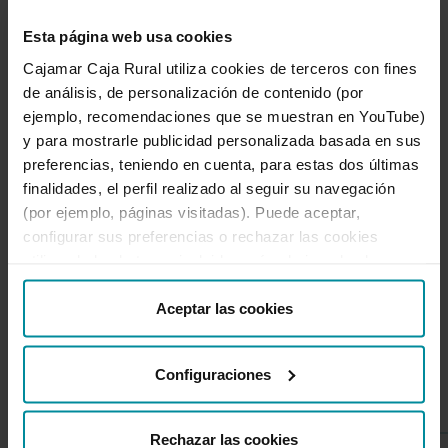
Esta página web usa cookies
Cajamar Caja Rural utiliza cookies de terceros con fines
de análisis, de personalización de contenido (por
El rincón de tus finanzas
ejemplo, recomendaciones que se muestran en YouTube)
y para mostrarle publicidad personalizada basada en sus
Descubre y aprende con estos artículos
preferencias, teniendo en cuenta, para estas dos últimas
finalidades, el perfil realizado al seguir su navegación
Ver artículos
(por ejemplo, páginas visitadas). Puede aceptar,
El rincón de tus finanzas
configurar sus preferencias o rechazar las cookies
utilizando los botones incluidos más abajo o desde
“Detalles”. También puede obtener más información, así
como cambiar el consentimiento en cualquier momento
Aceptar las cookies
desde nuestra
Política de Cookies
.
También te puede interesar
Configuraciones
Rechazar las cookies