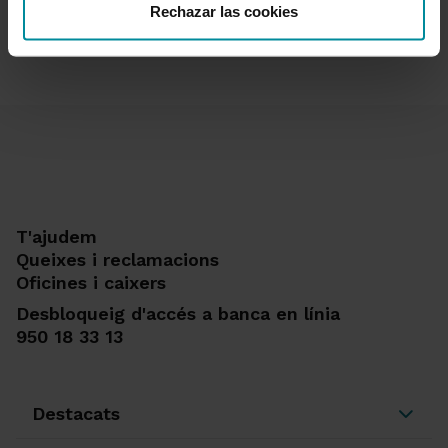
comercial.
Rechazar las cookies
T'ajudem
Queixes i reclamacions
Oficines i caixers
Desbloqueig d'accés a banca en línia
950 18 33 13
Destacats