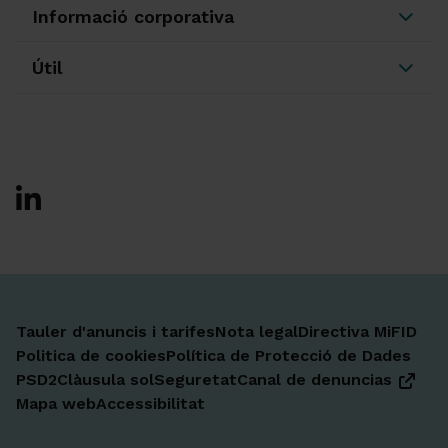
Informació corporativa
Útil
Ir a Facebook
Ir a X-twitter
Ir a Instagram
Ir a Linkedin
Ir a Youtube
Ir a Blogger
Ir a Vimeo
Tauler d'anuncis i tarifes
Nota legal
Directiva MiFID
Politica de cookies
Política de Protecció de Dades
PSD2
Clàusula sol
Seguretat
Canal de denuncias
Mapa web
Accessibilitat