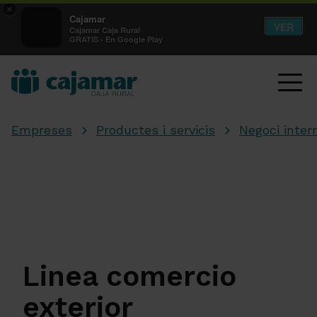
×
Cajamar
VER
Cajamar Caja Rural
GRATIS - En Google Play
Empreses
Productes i servicis
Negoci inter
Linea comercio
exterior