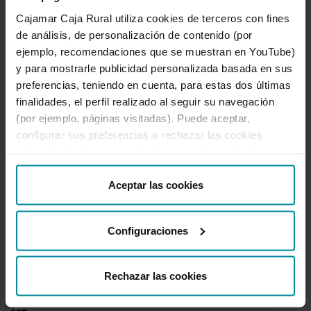
Cajamar Caja Rural utiliza cookies de terceros con fines
Te ayudamos
de análisis, de personalización de contenido (por
Quejas y reclamaciones
ejemplo, recomendaciones que se muestran en YouTube)
Oficinas y cajeros
y para mostrarle publicidad personalizada basada en sus
Desbloqueo banca online
preferencias, teniendo en cuenta, para estas dos últimas
950 18 33 13
finalidades, el perfil realizado al seguir su navegación
(por ejemplo, páginas visitadas). Puede aceptar,
configurar sus preferencias o rechazar las cookies
Destacados
utilizando los botones incluidos más abajo o desde
“Detalles”. También puede obtener más información, así
como cambiar el consentimiento en cualquier momento
Aceptar las cookies
Información corporativa
desde nuestra
Política de Cookies
.
Útil
Configuraciones
Rechazar las cookies
Ir a Facebook
Ir a X-twitter
Ir a Instagram
Ir a Linkedin
Ir a Youtube
Ir a Blogger
Ir a Vimeo