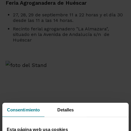
Feria Agroganadera de Huéscar
27, 28, 29 de septiembre 11 a 22 horas y el día 30
desde las 11 a las 14 horas.
Recinto ferial agroganadero "La Almazara",
situado en la Avenida de Andalucía s/n de
Huéscar
Consentimiento
Detalles
Esta página web usa cookies