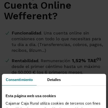
Cuenta Online
Wefferent?
Funcionalidad
. Una cuenta online sin
comisiones con todo lo que necesitas para
tu día a día. (Transferencias, cobros, pagos,
recibos, Bizum...)
(1)
1,52% TAE
Rentabilidad
. Remuneración
desde el primer céntimo hasta un máximo
de 50.000 € los 6 primeros meses.
Consentimiento
Detalles
Accesibilidad total
. Accesible y operativa
24/7 con nuestra App. Todas tus gestiones
desde tu móvil.
Esta página web usa cookies
Cajamar Caja Rural utiliza cookies de terceros con fines
Condiciones flexibles
. Únicamente te