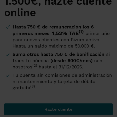
1.500€, hazte cliente
online
Hasta 750 € de remuneración los 6
(1)
1,52% TAE
primeros meses
.
primer año
para nuevos clientes con Bizum activo.
Hasta un saldo máximo de 50.000 €.
Suma otros hasta 750 € de bonificación
si
traes tu nómina
(desde 600€/mes)
con
(2)
nosotros
hasta el 31/12/2026.
Tu cuenta sin comisiones de administración
ni mantenimiento y tarjeta de débito
(3)
gratuita
.
Hazte cliente
Abrir Cuenta Online