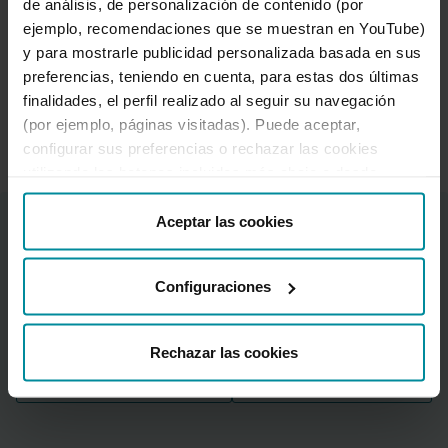
de análisis, de personalización de contenido (por
pedimos ser nuevo cliente, activar Bizum y
ejemplo, recomendaciones que se muestran en YouTube)
operar online. No tienes obligación de traer
y para mostrarle publicidad personalizada basada en sus
tu nómina, pero claro, puedes traerla si
preferencias, teniendo en cuenta, para estas dos últimas
quieres.
finalidades, el perfil realizado al seguir su navegación
(por ejemplo, páginas visitadas). Puede aceptar,
configurar sus preferencias o rechazar las cookies
utilizando los botones incluidos más abajo o desde
“Detalles”. También puede obtener más información, así
como cambiar el consentimiento en cualquier momento
Aceptar las cookies
Descarga la App y hazte
desde nuestra
Política de Cookies
.
cliente en minutos
Configuraciones
Rechazar las cookies
Descargar en
Descarga en App
Descarga la App y hazte cliente en minu
Descarga la Ap
Google Play
Store