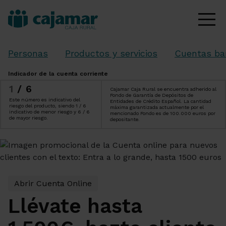
Personas
Productos y servicios
Cuentas ba
Indicador de la cuenta corriente
1
/6
Cajamar Caja Rural se encuentra adherido al
Fondo de Garantía de Depósitos de
Este número es indicativo del
Entidades de Crédito Español. La cantidad
riesgo del producto, siendo 1 / 6
máxima garantizada actualmente por el
indicativo de menor riesgo y 6 / 6
mencionado Fondo es de 100.000 euros por
de mayor riesgo.
depositante.
Abrir Cuenta Online
Llévate hasta