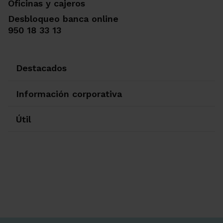
Oficinas y cajeros
Desbloqueo banca online
950 18 33 13
Destacados
Información corporativa
Útil
Ir a Facebook
Ir a X-twitter
Ir a Instagram
Ir a Linkedin
Ir a Youtube
Ir a Blogger
Ir a Vimeo