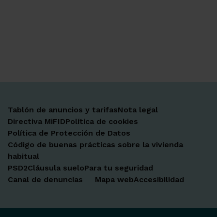
Ir a Facebook
Ir a X-twitter
Ir a Instagram
Ir a Linkedin
Ir a Youtube
Ir a Blogger
Ir a Vimeo
Tablón de anuncios y tarifas
Nota legal
Directiva MiFID
Política de cookies
Política de Protección de Datos
Código de buenas prácticas sobre la vivienda
habitual
PSD2
Cláusula suelo
Para tu seguridad
Canal de denuncias
Mapa web
Accesibilidad