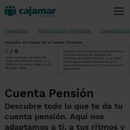
Personas
Productos y servicios
Cuentas ba
Indicador del riesgo de la Cuenta Corriente
1
/6
Cajamar Caja Rural se encuentra adherido al
Fondo de Garantía de Depósitos de
Este número es indicativo del
Entidades de Crédito Español. La cantidad
riesgo del producto, siendo 1 / 6
máxima garantizada actualmente por el
indicativo de menor riesgo y 6 / 6
mencionado Fondo es de 100.000 euros por
de mayor riesgo.
depositante.
Cuenta Pensión
Descubre todo lo que te da tu
cuenta pensión. Aquí nos
adaptamos a ti, a tus ritmos y