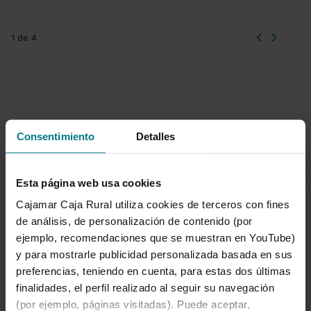
1 de 4
Consentimiento
Detalles
Documentación
importante
Esta página web usa cookies
Cajamar Caja Rural utiliza cookies de terceros con fines
de análisis, de personalización de contenido (por
Documento informativo de las
comisiones
(PDF 320,84 KB)
ejemplo, recomendaciones que se muestran en YouTube)
y para mostrarle publicidad personalizada basada en sus
Lista de servicios más representativos
preferencias, teniendo en cuenta, para estas dos últimas
asociados a una cuenta de pago
(PDF
finalidades, el perfil realizado al seguir su navegación
143,4 KB)
(por ejemplo, páginas visitadas). Puede aceptar,