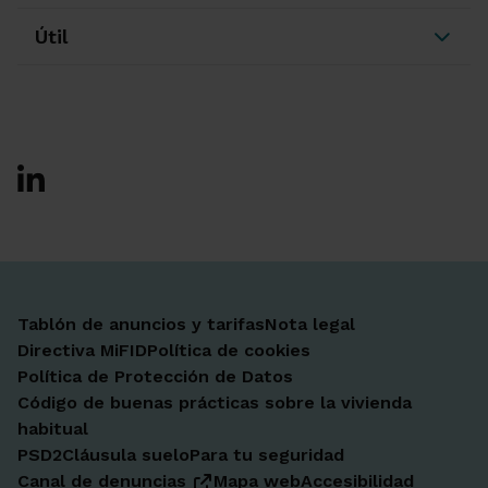
Útil
Ir a Facebook
Ir a X-twitter
Ir a Instagram
Ir a Linkedin
Ir a Youtube
Ir a Blogger
Ir a Vimeo
Tablón de anuncios y tarifas
Nota legal
Directiva MiFID
Política de cookies
Política de Protección de Datos
Código de buenas prácticas sobre la vivienda
habitual
PSD2
Cláusula suelo
Para tu seguridad
Canal de denuncias
Mapa web
Accesibilidad