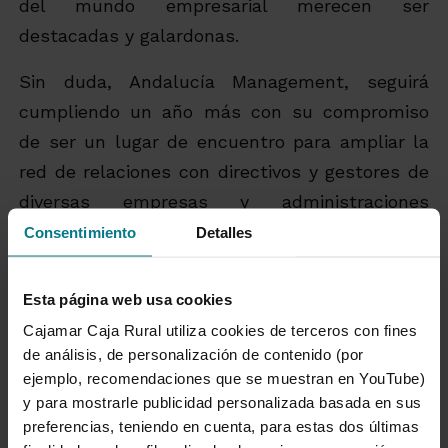
del mundo empresarial merecen ser
destacadas y galardonas.
Sin duda, Andalucía Management, seguirá
cumpliendo un año más con su compromiso
de ser un lugar de encuentro para ampliar la
red de relaciones con directivos y gestores de
diversas empresas y administraciones
públicas. Una oportunidad extraordinaria para
Consentimiento
Detalles
el Networking y donde las reflexiones del día
sirvan de inspiración para la acción.
Esta página web usa cookies
Cajamar Caja Rural utiliza cookies de terceros con fines
de análisis, de personalización de contenido (por
ejemplo, recomendaciones que se muestran en YouTube)
Más información
y para mostrarle publicidad personalizada basada en sus
preferencias, teniendo en cuenta, para estas dos últimas