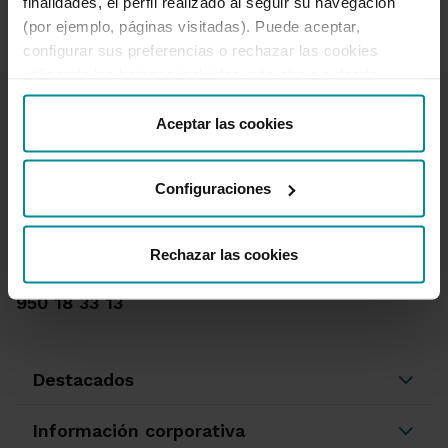
finalidades, el perfil realizado al seguir su navegación
(por ejemplo, páginas visitadas). Puede aceptar,
configurar sus preferencias o rechazar las cookies
utilizando los botones incluidos más abajo o desde
“Detalles”. También puede obtener más información, así
como cambiar el consentimiento en cualquier momento
Aceptar las cookies
desde nuestra
Política de Cookies
.
Configuraciones
Te ayudamos
Quejas y reclamaciones
Oficinas y cajeros
Rechazar las cookies
Desbloqueo banca online
950 18 33 13
Destacados
Información corporativa