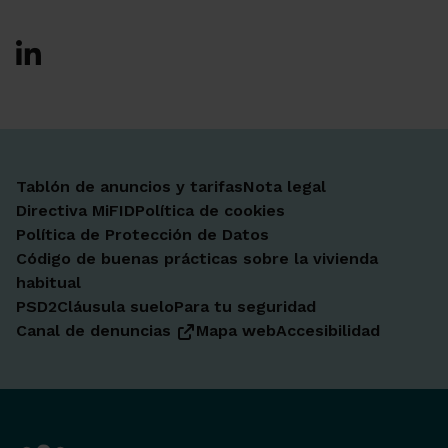
Ir a Facebook
Ir a X-twitter
Ir a Instagram
Ir a Linkedin
Ir a Youtube
Ir a Blogger
Ir a Vimeo
Tablón de anuncios y tarifas
Nota legal
Directiva MiFID
Política de cookies
Política de Protección de Datos
Código de buenas prácticas sobre la vivienda
habitual
PSD2
Cláusula suelo
Para tu seguridad
Canal de denuncias
Mapa web
Accesibilidad