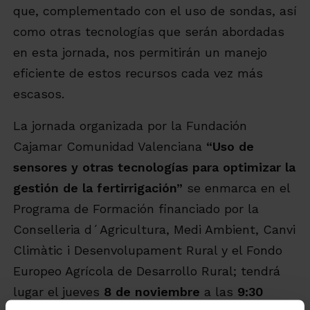
que, complementado con el uso de sondas, así
como otras tecnologías que serán abordadas
en esta jornada, nos permitirán un manejo
eficiente de estos recursos cada vez más
escasos.
La jornada organizada por la Fundación
Cajamar Comunidad Valenciana
“Uso de
sensores y otras tecnologías para optimizar la
gestión de la fertirrigación”
se enmarca en el
Programa de Formación financiado por la
Conselleria d´Agricultura, Medi Ambient, Canvi
Climàtic i Desenvolupament Rural y el Fondo
Europeo Agrícola de Desarrollo Rural; tendrá
lugar el jueves
8 de noviembre
a las
9:30