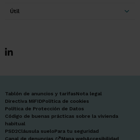
Útil
Ir a Facebook
Ir a X-twitter
Ir a Instagram
Ir a Linkedin
Ir a Youtube
Ir a Blogger
Ir a Vimeo
Tablón de anuncios y tarifas
Nota legal
Directiva MiFID
Política de cookies
Política de Protección de Datos
Código de buenas prácticas sobre la vivienda
habitual
PSD2
Cláusula suelo
Para tu seguridad
Canal de denuncias
Mapa web
Accesibilidad