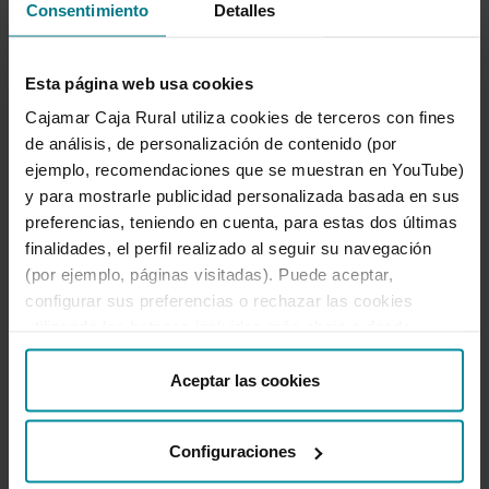
horas
en el salón de actos del
Centro de
Consentimiento
Detalles
Experiencias de Cajamar
(Camino del
Cementerio Nuevo, s/n – Paiporta, Valencia).
Esta página web usa cookies
Cajamar Caja Rural utiliza cookies de terceros con fines
Es necesaria inscripción previa en este
de análisis, de personalización de contenido (por
formulario online.
ejemplo, recomendaciones que se muestran en YouTube)
y para mostrarle publicidad personalizada basada en sus
Más información en el teléfono 963 973 376.
preferencias, teniendo en cuenta, para estas dos últimas
finalidades, el perfil realizado al seguir su navegación
Uso de sensores y otras tecnologías para
(por ejemplo, páginas visitadas). Puede aceptar,
optimizar la gestión de la fertirrigación
(PDF 1,02
configurar sus preferencias o rechazar las cookies
MB.)
utilizando los botones incluidos más abajo o desde
“Detalles”. También puede obtener más información, así
como cambiar el consentimiento en cualquier momento
Aceptar las cookies
desde nuestra
Política de Cookies
.
Configuraciones