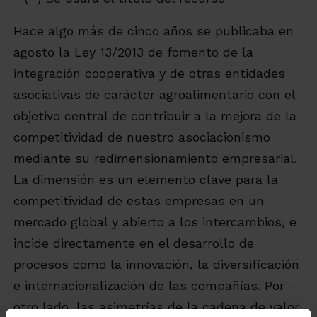
Hace algo más de cinco años se publicaba en
agosto la Ley 13/2013 de fomento de la
integración cooperativa y de otras entidades
asociativas de carácter agroalimentario con el
objetivo central de contribuir a la mejora de la
competitividad de nuestro asociacionismo
mediante su redimensionamiento empresarial.
La dimensión es un elemento clave para la
competitividad de estas empresas en un
mercado global y abierto a los intercambios, e
incide directamente en el desarrollo de
procesos como la innovación, la diversificación
e internacionalización de las compañías. Por
otro lado, las asimetrías de la cadena de valor