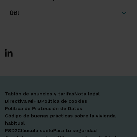
Útil
Ir a Facebook
Ir a X-twitter
Ir a Instagram
Ir a Linkedin
Ir a Youtube
Ir a Blogger
Ir a Vimeo
Tablón de anuncios y tarifas
Nota legal
Directiva MiFID
Política de cookies
Política de Protección de Datos
Código de buenas prácticas sobre la vivienda
habitual
PSD2
Cláusula suelo
Para tu seguridad