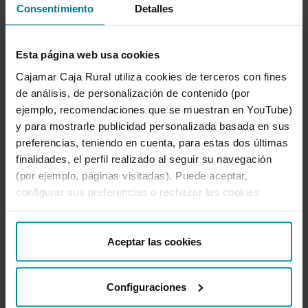
Consentimiento
Detalles
agroalimentaria, derivadas de la atomización
de los productores agrarios y de sus empresas
asociativas, en comparación con el escalón
Esta página web usa cookies
correspondiente a la distribución, contribuyen
Cajamar Caja Rural utiliza cookies de terceros con fines
a agravar muchos de los problemas que
de análisis, de personalización de contenido (por
ejemplo, recomendaciones que se muestran en YouTube)
afectan a la producción agraria, como son los
y para mostrarle publicidad personalizada basada en sus
bajos precios y su volatilidad, así como una
preferencias, teniendo en cuenta, para estas dos últimas
menor y peor distribución del valor añadido
finalidades, el perfil realizado al seguir su navegación
generado. Por todo ello, resulta de gran interés
(por ejemplo, páginas visitadas). Puede aceptar,
configurar sus preferencias o rechazar las cookies
y oportunidad conocer cómo nuestras
utilizando los botones incluidos más abajo o desde
llamadas Entidades Agrarias Prioritarias (EAP)
“Detalles”. También puede obtener más información, así
en la Ley 13/2013 afrontan estos retos.
como cambiar el consentimiento en cualquier momento
Aceptar las cookies
desde nuestra
Política de Cookies
.
Tríptico
(PDF 1,01 MB.)
Configuraciones