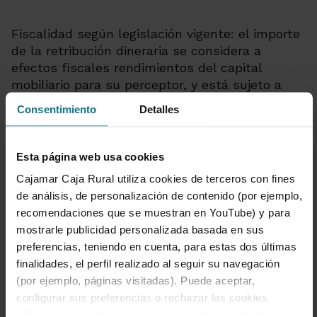
Fiscalidad según legislación vigente: el importe
de la retribución dineraria se considera a
efectos fiscales rendimientos del capital
mobiliario para su perceptor, y está sujeto a
tributación y a ingreso a cuenta que correrá a
Consentimiento
Detalles
cargo del cliente, cargándose en la cuenta
donde domicilie la nómina cuando se realice el
abono de la bonificación.
Esta página web usa cookies
Cajamar Caja Rural utiliza cookies de terceros con fines
Penalizaciones por
de análisis, de personalización de contenido (por ejemplo,
incumplimiento
recomendaciones que se muestran en YouTube) y para
mostrarle publicidad personalizada basada en sus
preferencias, teniendo en cuenta, para estas dos últimas
En caso de incumplimiento de algunos de los
finalidades, el perfil realizado al seguir su navegación
requisitos establecidos para poder acceder a
(por ejemplo, páginas visitadas). Puede aceptar,
esta promoción, el cliente estará obligado al
configurar sus preferencias o rechazar las cookies
pago de una penalización:
utilizando los botones incluidos más abajo o desde