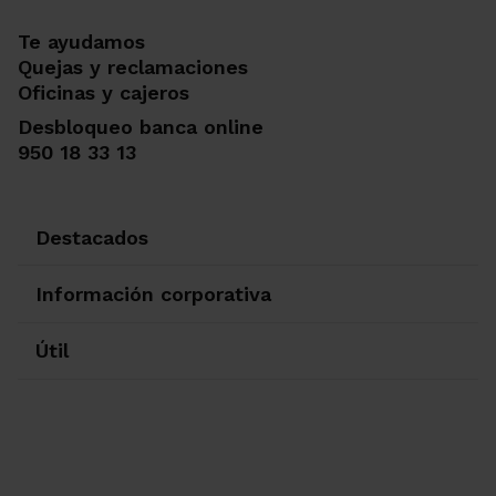
Te ayudamos
Quejas y reclamaciones
Oficinas y cajeros
Desbloqueo banca online
950 18 33 13
Destacados
Información corporativa
Útil
Ir a Facebook
Ir a X-twitter
Ir a Instagram
Ir a Linkedin
Ir a Youtube
Ir a Blogger
Ir a Vimeo