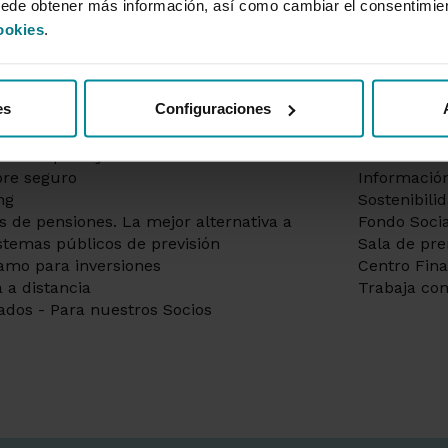
uede obtener más información, así como cambiar el consentimie
acados
Informaci
ookies
.
as a la vista
Información
itar hipoteca | Préstamos hipotecarios
Gobierno co
es
Configuraciones
tas | Gran selección de débito y
de remuner
to
Información
os Grupo Cajamar - Mantente
socio
re seguro
Información
ng
Sostenibili
s de pensiones. La mejor alternativa a
Fondo Socia
istemas públicos de previsión
Sala de pr
amo para inversiones
Centro Fin
 a distancia
Trabaja con
ados - Para nuestros Socios