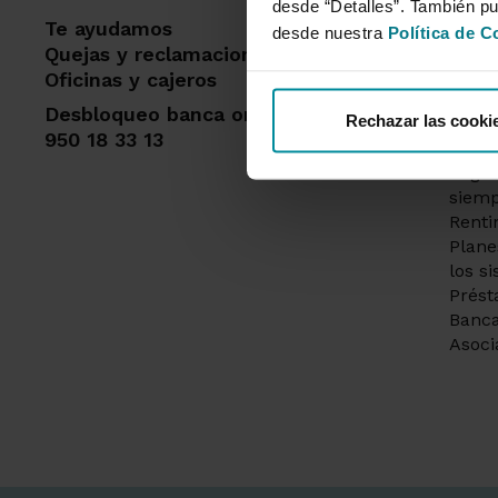
desde “Detalles”. También p
Te ayudamos
Dest
desde nuestra
Política de C
Quejas y reclamaciones
Cuent
Oficinas y cajeros
Solic
Desbloqueo banca online
Rechazar las cooki
Tarje
950 18 33 13
crédi
Segur
siemp
Renti
Plane
los s
Prést
Banca
Asoci