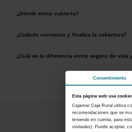
¿Dónde estoy cubierto?
¿Cuándo comienza y finaliza la cobertura?
¿Cuál es la diferencia entre seguro de vida
Consentimiento
Esta página web usa cookie
Cajamar Caja Rural utiliza co
recomendaciones que se mues
teniendo en cuenta, para esta
visitadas). Puede aceptar, co