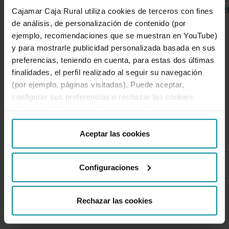
04 de Agosto de 2026
14 de Julio de 
Cajamar Caja Rural utiliza cookies de terceros con fines
de análisis, de personalización de contenido (por
ejemplo, recomendaciones que se muestran en YouTube)
1 de 4
y para mostrarle publicidad personalizada basada en sus
preferencias, teniendo en cuenta, para estas dos últimas
finalidades, el perfil realizado al seguir su navegación
(por ejemplo, páginas visitadas). Puede aceptar,
configurar sus preferencias o rechazar las cookies
utilizando los botones incluidos más abajo o desde
Secciones destacadas
“Detalles”. También puede obtener más información, así
como cambiar el consentimiento en cualquier momento
Aceptar las cookies
desde nuestra
Política de Cookies
.
Corporativa
Configuraciones
Rechazar las cookies
1 de 8