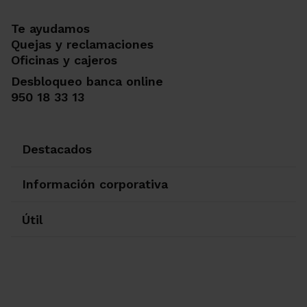
Te ayudamos
Quejas y reclamaciones
Oficinas y cajeros
Desbloqueo banca online
950 18 33 13
Destacados
Información corporativa
Útil
Ir a Facebook
Ir a X-twitter
Ir a Instagram
Ir a Linkedin
Ir a Youtube
Ir a Blogger
Ir a Vimeo