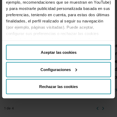
ejemplo, recomendaciones que se muestran en YouTube)
y para mostrarle publicidad personalizada basada en sus
Noticias destacadas
preferencias, teniendo en cuenta, para estas dos últimas
finalidades, el perfil realizado al seguir su navegación
(por ejemplo, páginas visitadas). Puede aceptar,
configurar sus preferencias o rechazar las cookies
Grupo Cajamar gana 193
utilizando los botones incluidos más abajo o desde
Una publicació
“Detalles”. También puede obtener más información, así
millones, un 8,5 % más, en
como cambiar el consentimiento en cualquier momento
Aceptar las cookies
Cajamar advie
el primer semestre por el
desde nuestra
Política de Cookies
.
habrá más inc
crecimiento de la
alta intensida
Configuraciones
actividad comercial
capacidad de 
Rechazar las cookies
04 de Agosto de 2026
14 de Julio de 
1 de 4