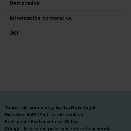
Destacados
Información corporativa
Útil
Ir a Facebook
Ir a X-twitter
Ir a Instagram
Ir a Linkedin
Ir a Youtube
Ir a Blogger
Ir a Vimeo
Tablón de anuncios y tarifas
Nota legal
Directiva MiFID
Política de cookies
Política de Protección de Datos
Código de buenas prácticas sobre la vivienda