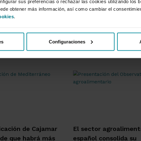
nfigurar sus preferencias o rechazar las cookies utilizando los 
uede obtener más información, así como cambiar el consentimie
ookies
.
es
Configuraciones
icación de Cajamar
El sector agroaliment
 de que habrá más
español consolida su