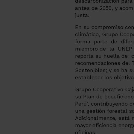
descarbonización para
antes de 2050, y acomp
justa.
En su compromiso con 
climático, Grupo Coop
forma parte de diferen
miembro de la UNEP F
reporta su huella de c
recomendaciones del T
Sostenibles; y se ha s
establecer los objetiv
Grupo Cooperativo Caj
su Plan de Ecoeficienc
Perú’, contribuyendo d
una gestión forestal s
Adicionalmente, está 
mayor eficiencia energ
oficinas.