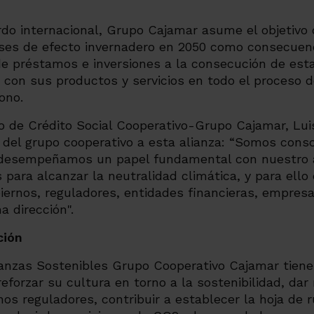
o internacional, Grupo Cajamar asume el objetivo d
ses
de efecto invernadero en 2050
como consecuenci
 de préstamos e inversiones a la consecución de es
s con sus productos y servicios en todo el proceso d
ono.
o de Crédito Social Cooperativo-Grupo Cajamar, Lui
del grupo cooperativo a esta alianza: “Somos cons
 desempeñamos un papel fundamental con nuestro a
 para alcanzar la neutralidad
climática, y para ello
iernos, reguladores, entidades financieras, empresas
 dirección".
ción
nanzas Sostenibles
Grupo Cooperativo Cajamar tiene
reforzar su cultura en torno a la sostenibilidad, dar
s reguladores, contribuir a establecer la hoja de r