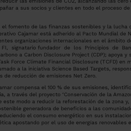
 reducir las emisiones de CO2, alcanzando las cero
añar a sus socios y clientes en todo el proceso de 
el fomento de las finanzas sostenibles y la lucha 
erativo Cajamar está adherido
al Pacto Mundial de N
tes organizaciones internacionales en el ámbito de
I, signatario fundador de los Principios de Ban
arbono a Carbon Disclosure Project (CDP); apoya y s
ask Force Climate Financial Disclosure (TCFD) en m
umado a la iniciativa Science Based Targets, respon
os de reducción de emisiones Net Zero.
amar compensa el 100 % de sus emisiones, identifi
ia, a través del proyecto ‘Conservación de la Amaz
e este modo a reducir la reforestación de la zona y,
ostenible generadora de beneficios a las comunidad
reduciendo el consumo energético en sus instalacio
ética apostando por el uso de energías renovables 