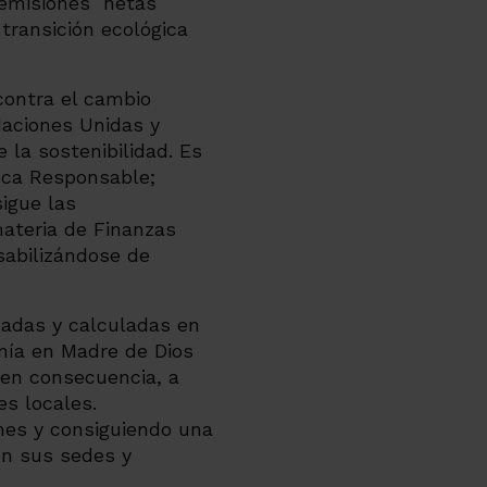
 emisiones netas
transición ecológica
contra el cambio
aciones Unidas y
 la sostenibilidad. Es
ca Responsable;
igue las
ateria de Finanzas
sabilizándose de
cadas y calculadas en
onía en Madre de Dios
 en consecuencia, a
es locales.
nes y consiguiendo una
en sus sedes y