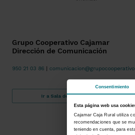
Grupo Cooperativo Cajamar
Dirección de Comunicación
950 21 03 86
|
comunicacion@grupocooperativo
Consentimiento
Ir a Sala de prensa
Esta página web usa cookie
Cajamar Caja Rural utiliza co
recomendaciones que se mues
teniendo en cuenta, para esta