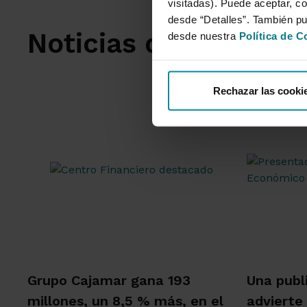
visitadas). Puede aceptar, co
desde “Detalles”. También p
Noticias destacadas
desde nuestra
Política de C
Rechazar las cooki
Grupo Cajamar gana 193
Una publ
millones, un 8,5 % más, en el
advierte