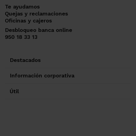
Te ayudamos
Quejas y reclamaciones
Oficinas y cajeros
Desbloqueo banca online
950 18 33 13
Destacados
Información corporativa
Útil
Ir a Facebook
Ir a X-twitter
Ir a Instagram
Ir a Linkedin
Ir a Youtube
Ir a Blogger
Ir a Vimeo