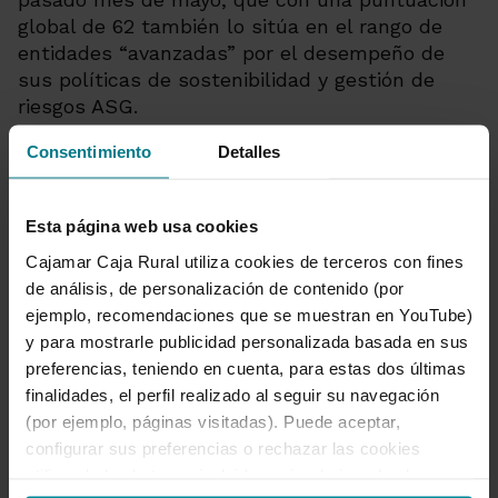
global de 62 también lo sitúa en el rango de
entidades “avanzadas” por el desempeño de
sus políticas de sostenibilidad y gestión de
riesgos ASG.
Consentimiento
Detalles
Esta página web usa cookies
Grupo Cooperativo Cajamar
Cajamar Caja Rural utiliza cookies de terceros con fines
de análisis, de personalización de contenido (por
Dirección de Comunicación
ejemplo, recomendaciones que se muestran en YouTube)
y para mostrarle publicidad personalizada basada en sus
950 21 03 86
|
preferencias, teniendo en cuenta, para estas dos últimas
comunicacion@grupocooperativocajamar.com
|
finalidades, el perfil realizado al seguir su navegación
@PrensaCajamar
(por ejemplo, páginas visitadas). Puede aceptar,
configurar sus preferencias o rechazar las cookies
utilizando los botones incluidos más abajo o desde