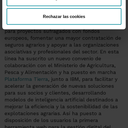
dirigidas a mejorar la
competitividad,
financiación y gestión de la información del
Rechazar las cookies
sector agrario, pesquero y agroalimentario
español
;
además de proveer líneas financieras
para proyectos sufragados con fondos
europeos, fomentar una mayor contratación de
seguros agrarios y apoyar a las organizaciones
asociativas y profesionales del sector. En esta
línea
ha suscrito un nuevo convenio de
colaboración con el Ministerio de Agricultura,
Pesca y Alimentación
y ha puesto en marcha
Plataforma Tierra
, junto a IBM, para facilitar y
acelerar la generación de nuevas soluciones
para sus socios y clientes, desarrollando
modelos de inteligencia artificial destinados a
mejorar la eficiencia y la sostenibilidad de las
explotaciones agrarias. Así ha puesto a
disposición de los usuarios la primera
herramienta web para la gestión digital del