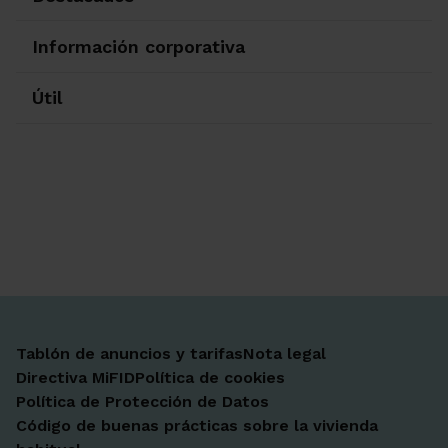
Información corporativa
Útil
Ir a Facebook
Ir a X-twitter
Ir a Instagram
Ir a Linkedin
Ir a Youtube
Ir a Blogger
Ir a Vimeo
Tablón de anuncios y tarifas
Nota legal
Directiva MiFID
Política de cookies
Política de Protección de Datos
Código de buenas prácticas sobre la vivienda