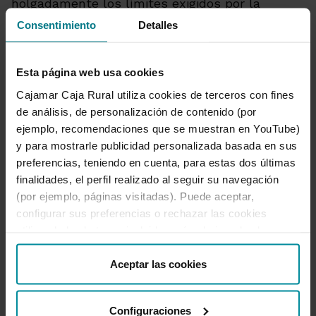
holgadamente los límites exigidos por la
Autoridad Bancaria Europea, con una ratio de
Consentimiento
Detalles
cobertura de liquidez (LCR) de 206,1 % y una
ratio de financiación estable neta (NSFR) del
138,1 %.
Esta página web usa cookies
Cajamar Caja Rural utiliza cookies de terceros con fines
Referente del sector agro
de análisis, de personalización de contenido (por
La banca cooperativa Cajamar mantiene su
ejemplo, recomendaciones que se muestran en YouTube)
posición de entidad de referencia para el sector
y para mostrarle publicidad personalizada basada en sus
agroalimentario, y eleva hasta el 15,3 % su
preferencias, teniendo en cuenta, para estas dos últimas
cuota de mercado nacional en el sector
finalidades, el perfil realizado al seguir su navegación
primario (agricultura, pesca y ganadería), para
(por ejemplo, páginas visitadas). Puede aceptar,
el que dispone de una amplia y especializada
configurar sus preferencias o rechazar las cookies
oferta de productos y servicios, así como de
utilizando los botones incluidos más abajo o desde
programas de
asesoramiento técnico
“Detalles”. También puede obtener más información, así
especializado y transferencia de conocimiento a
como cambiar el consentimiento en cualquier momento
Aceptar las cookies
empresas, cooperativas y productores.
desde nuestra
Política de Cookies
.
En 2021 siguió ampliando sus actuaciones
Configuraciones