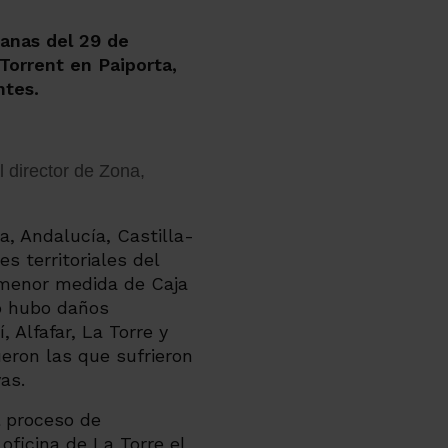
danas del 29 de
 Torrent en Paiporta,
ntes.
l director de Zona,
a, Andalucía, Castilla-
s territoriales del
 menor medida de Caja
lo hubo daños
, Alfafar, La Torre y
eron las que sufrieron
as.
l proceso de
oficina de La Torre el