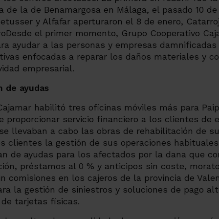
da de la de Benamargosa en Málaga, el pasado 10 de
etusser y Alfafar aperturaron el 8 de enero, Catarroj
ro
Desde el primer momento, Grupo Cooperativo Ca
ra ayudar a las personas y empresas damnificadas 
ivas enfocadas a reparar los daños materiales y con
vidad empresarial.
an de ayudas
ajamar habilitó tres oficinas móviles más para Paip
e proporcionar servicio financiero a los clientes de
se llevaban a cabo las obras de rehabilitación de su
os clientes la gestión de sus operaciones habituales
n de ayudas para los afectados por la dana que c
ción, préstamos al 0 % y anticipos sin coste, morato
in comisiones en los cajeros de la provincia de Valen
ra la gestión de siniestros y soluciones de pago alt
e tarjetas físicas.