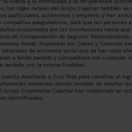
 la vuelta a la normalidad y la recuperación econó
s, las cajas rurales del Grupo Cajamar también se a
los particulares, autónomos y empresa,
y han antici
s compañías aseguradoras, para que las personas a
 daños ocasionados por las inundaciones hasta que 
rcio de Compensación de Seguros. Recientemente, 
conomía Social, impulsado por Cepes y Concoval par
e empresas de economía social que se han visto afe
erán a fondo perdido y compatibles con cualquier 
 recibido con la misma finalidad.
 cuenta destinada a Cruz Roja para canalizar el ing
ferencias solidarias; siendo también de reseñar qu
el Grupo Cooperativo Cajamar han colaborado en act
nes damnificadas.