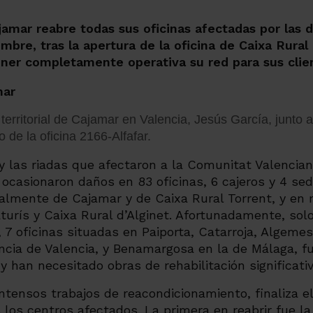
amar reabre todas sus oficinas afectadas por las 
mbre, tras la apertura de la oficina de Caixa Rural
ener completamente operativa su red para sus clie
 territorial de Cajamar en Valencia, Jesús García, junto a
 de la oficina 2166-Alfafar.
 y las riadas que afectaron a la Comunitat Valencian
casionaron daños en 83 oficinas, 6 cajeros y 4 sede
almente de Cajamar y de Caixa Rural Torrent, y en
turís y Caixa Rural d’Alginet. Afortunadamente, so
 7 oficinas situadas en Paiporta, Catarroja, Algemesí
ncia de Valencia, y Benamargosa en la de Málaga, fu
y han necesitado obras de rehabilitación significativ
ntensos trabajos de reacondicionamiento, finaliza e
los centros afectados. La primera en reabrir fue la 