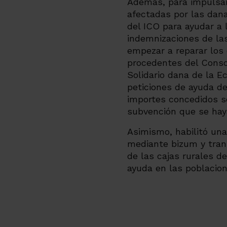
Además, para impulsar
afectadas por las dana
del ICO para ayudar a 
indemnizaciones de la
empezar a reparar los
procedentes del Conso
Solidario dana de la E
peticiones de ayuda d
importes concedidos s
subvención que se haya
Asimismo, habilitó una
mediante bizum y trans
de las cajas rurales d
ayuda en las poblacio