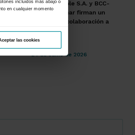
botones incluidos más abajo o
ario
Crédit Agricole S.A. y BCC-
nto en cualquier momento
Grupo Cajamar firman un
 con un
acuerdo de colaboración a
 y el
largo plazo
Aceptar las cookies
24 de Junio de 2026