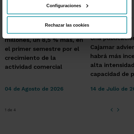
Configuraciones
Rechazar las cookies
Grupo Cajamar gana 193
Una publicació
millones, un 8,5 % más, en
Cajamar advie
el primer semestre por el
habrá más inc
crecimiento de la
alta intensida
actividad comercial
capacidad de 
04 de Agosto de 2026
14 de Julio de 
1 de 4