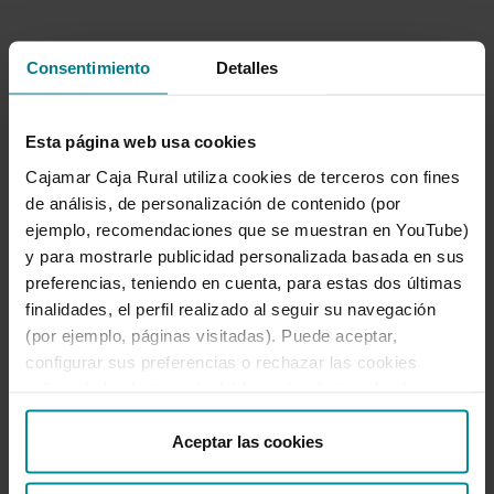
Consentimiento
Detalles
Grupo Cooperativo Cajamar
Dirección de Comunicación
Esta página web usa cookies
Cajamar Caja Rural utiliza cookies de terceros con fines
950 21 03 86
|
de análisis, de personalización de contenido (por
comunicacion@grupocooperativocajamar.com
|
ejemplo, recomendaciones que se muestran en YouTube)
@PrensaCajamar
y para mostrarle publicidad personalizada basada en sus
preferencias, teniendo en cuenta, para estas dos últimas
finalidades, el perfil realizado al seguir su navegación
(por ejemplo, páginas visitadas). Puede aceptar,
Ir a Sala de prensa
configurar sus preferencias o rechazar las cookies
utilizando los botones incluidos más abajo o desde
“Detalles”. También puede obtener más información, así
como cambiar el consentimiento en cualquier momento
Aceptar las cookies
desde nuestra
Política de Cookies
.
Noticias destacadas