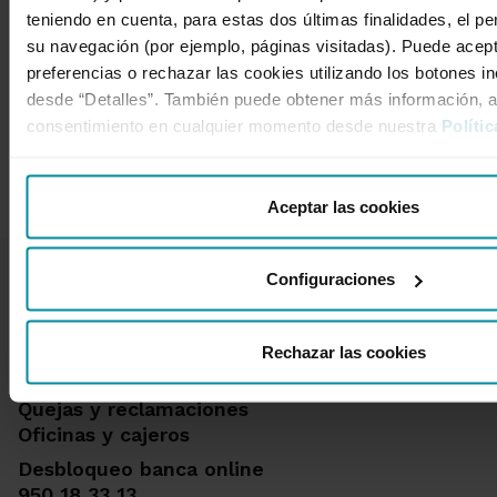
Resultados trimestrales
teniendo en cuenta, para estas dos últimas finalidades, el perf
su navegación (por ejemplo, páginas visitadas). Puede acept
preferencias o rechazar las cookies utilizando los botones i
desde “Detalles”. También puede obtener más información, 
consentimiento en cualquier momento desde nuestra
Políti
1 de 7
Aceptar las cookies
Configuraciones
Rechazar las cookies
Te ayudamos
Quejas y reclamaciones
Oficinas y cajeros
Desbloqueo banca online
950 18 33 13