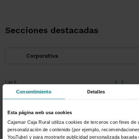
Secciones destacadas
Corporativa
1 de 8
Consentimiento
Detalles
Esta página web usa cookies
También te puede interesar
Cajamar Caja Rural utiliza cookies de terceros con fines de a
personalización de contenido (por ejemplo, recomendacione
YouTube) y para mostrarle publicidad personalizada basada 