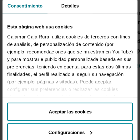
Grupo Cajamar gana 193
Consentimiento
Detalles
Una publicació
millones, un 8,5 % más, en
Cajamar advie
el primer semestre por el
Esta página web usa cookies
habrá más inc
crecimiento de la
Cajamar Caja Rural utiliza cookies de terceros con fines
alta intensida
actividad comercial
de análisis, de personalización de contenido (por
capacidad de 
ejemplo, recomendaciones que se muestran en YouTube)
y para mostrarle publicidad personalizada basada en sus
04 de Agosto de 2026
14 de Julio de 
preferencias, teniendo en cuenta, para estas dos últimas
finalidades, el perfil realizado al seguir su navegación
(por ejemplo, páginas visitadas). Puede aceptar,
1 de 4
configurar sus preferencias o rechazar las cookies
utilizando los botones incluidos más abajo o desde
“Detalles”. También puede obtener más información, así
como cambiar el consentimiento en cualquier momento
Aceptar las cookies
desde nuestra
Política de Cookies
.
Configuraciones
Secciones destacadas