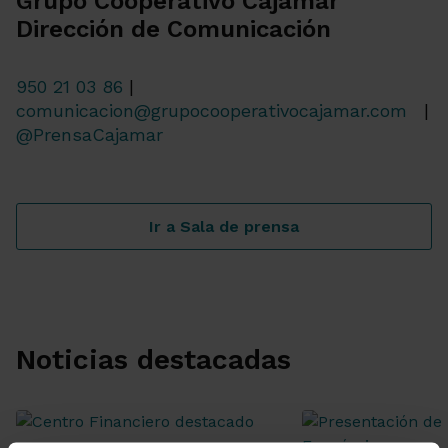
Grupo Cooperativo Cajamar
Dirección de Comunicación
950 21 03 86
|
comunicacion@grupocooperativocajamar.com
|
@PrensaCajamar
Ir a Sala de prensa
Noticias destacadas