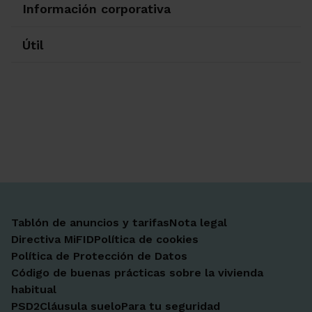
Información corporativa
Útil
Ir a Facebook
Ir a X-twitter
Ir a Instagram
Ir a Linkedin
Ir a Youtube
Ir a Blogger
Ir a Vimeo
Tablón de anuncios y tarifas
Nota legal
Directiva MiFID
Política de cookies
Política de Protección de Datos
Código de buenas prácticas sobre la vivienda
habitual
PSD2
Cláusula suelo
Para tu seguridad