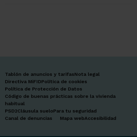
Ir a Facebook
Ir a X-twitter
Ir a Instagram
Ir a Linkedin
Ir a Youtube
Ir a Blogger
Ir a Vimeo
Tablón de anuncios y tarifas
Nota legal
Directiva MiFID
Política de cookies
Política de Protección de Datos
Código de buenas prácticas sobre la vivienda
habitual
PSD2
Cláusula suelo
Para tu seguridad
Canal de denuncias
Mapa web
Accesibilidad