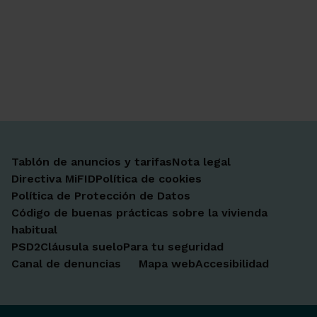
Ir a Facebook
Ir a X-twitter
Ir a Instagram
Ir a Linkedin
Ir a Youtube
Ir a Blogger
Ir a Vimeo
Tablón de anuncios y tarifas
Nota legal
Directiva MiFID
Política de cookies
Política de Protección de Datos
Código de buenas prácticas sobre la vivienda
habitual
PSD2
Cláusula suelo
Para tu seguridad
Canal de denuncias
Mapa web
Accesibilidad