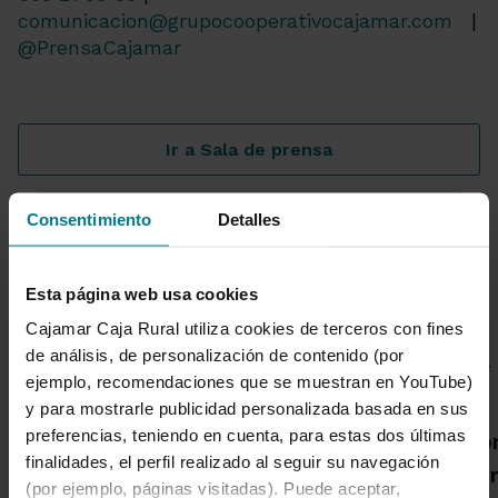
comunicacion@grupocooperativocajamar.com
|
@PrensaCajamar
Ir a Sala de prensa
Consentimiento
Detalles
Noticias destacadas
Esta página web usa cookies
Cajamar Caja Rural utiliza cookies de terceros con fines
de análisis, de personalización de contenido (por
ejemplo, recomendaciones que se muestran en YouTube)
y para mostrarle publicidad personalizada basada en sus
Grupo Cajamar gana 193
preferencias, teniendo en cuenta, para estas dos últimas
Una publicació
millones, un 8,5 % más, en
finalidades, el perfil realizado al seguir su navegación
Cajamar advie
el primer semestre por el
(por ejemplo, páginas visitadas). Puede aceptar,