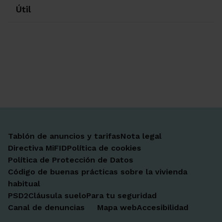
Útil
Ir a Facebook
Ir a X-twitter
Ir a Instagram
Ir a Linkedin
Ir a Youtube
Ir a Blogger
Ir a Vimeo
Tablón de anuncios y tarifas
Nota legal
Directiva MiFID
Política de cookies
Política de Protección de Datos
Código de buenas prácticas sobre la vivienda
habitual
PSD2
Cláusula suelo
Para tu seguridad
Canal de denuncias
Mapa web
Accesibilidad