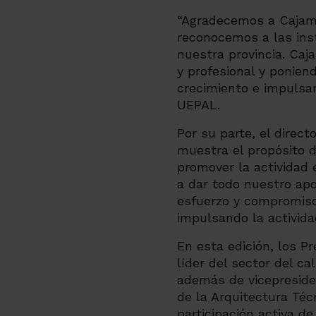
“Agradecemos a Cajama
reconocemos a las inst
nuestra provincia. Caj
y profesional y ponien
crecimiento e impulsa
UEPAL.
Por su parte, el direc
muestra el propósito 
promover la actividad 
a dar todo nuestro apo
esfuerzo y compromiso
impulsando la activida
En esta edición, los P
líder del sector del c
además de vicepresiden
de la Arquitectura Téc
participación activa d