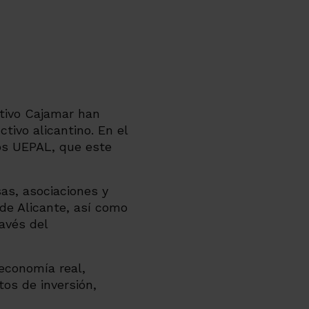
ativo Cajamar han
tivo alicantino. En el
ios UEPAL, que este
sas, asociaciones y
 de Alicante, así como
ravés del
economía real,
os de inversión,