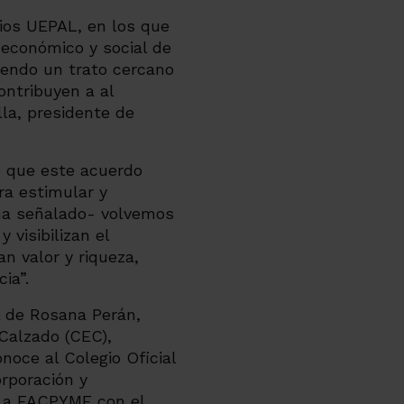
ios UEPAL, en los que
 económico y social de
iendo un trato cercano
ontribuyen a al
la, presidente de
do que este acuerdo
a estimular y
 ha señalado- volvemos
 visibilizan el
n valor y riqueza,
ia”.
l de Rosana Perán,
 Calzado (CEC),
noce al Colegio Oficial
orporación y
s; a FACPYME con el