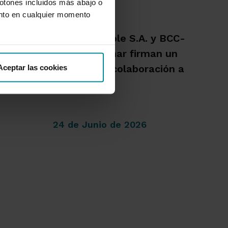
botones incluidos más abajo o
nto en cualquier momento
ario
Crédit Agricole S.A. y BCC-
Grupo Cajamar firman un
 con un
Aceptar las cookies
acuerdo de colaboración a
 y el
largo plazo
24 de Junio de 2026