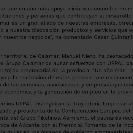
r que un año más apoye iniciativas como los Prem
ituciones y personas que contribuyen al desarrollo
amar es un gran aliado de nuestras empresas, ofrec
do a nuestra disposición productos y servicios que c
n nuestros negocios”, ha comentado César Quintanil
tor territorial de Cajamar, Manuel Nieto, ha destaca
de Grupo Cajamar de aunar esfuerzos con UEPAL par
el tejido empresarial de la provincia. “Un año más-
yo a la realización de estos premios que reconocen y
 de las personas, asociaciones y empresas que crea
d económica y la generación de empleo en la provinc
remios UEPAL distinguirán la Trayectoria Empresaria
alzado y presidenta de la Confederación Europea del
ta del Grupo Pikolinos. Asimismo, el palmarés reco
nica de Alicante con el Premio al Fomento de la inc
e la mujer en los órganos de gobierno empresariale