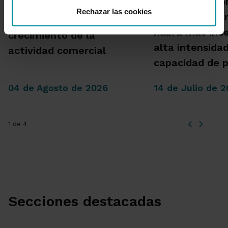
Una publicació
millones, un 8,5 % más, en
Rechazar las cookies
Cajamar advie
el primer semestre por el
habrá más inc
crecimiento de la
alta intensida
actividad comercial
capacidad de 
04 de Agosto de 2026
14 de Julio de 
1 de 4
Secciones destacadas