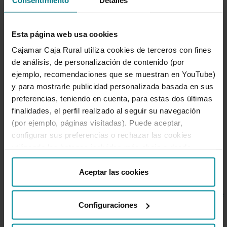
950 21 03 86
|
Esta página web usa cookies
comunicacion@grupocooperativocajamar.com
|
@PrensaCajamar
Cajamar Caja Rural utiliza cookies de terceros con fines
de análisis, de personalización de contenido (por
ejemplo, recomendaciones que se muestran en YouTube)
y para mostrarle publicidad personalizada basada en sus
Ir a Sala de prensa
preferencias, teniendo en cuenta, para estas dos últimas
finalidades, el perfil realizado al seguir su navegación
(por ejemplo, páginas visitadas). Puede aceptar,
configurar sus preferencias o rechazar las cookies
utilizando los botones incluidos más abajo o desde
Noticias destacadas
“Detalles”. También puede obtener más información, así
como cambiar el consentimiento en cualquier momento
Aceptar las cookies
desde nuestra
Política de Cookies
.
Configuraciones
Grupo Cajamar gana 193