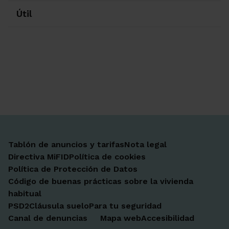
Útil
Ir a Facebook
Ir a X-twitter
Ir a Instagram
Ir a Linkedin
Ir a Youtube
Ir a Blogger
Ir a Vimeo
Tablón de anuncios y tarifas
Nota legal
Directiva MiFID
Política de cookies
Política de Protección de Datos
Código de buenas prácticas sobre la vivienda
habitual
PSD2
Cláusula suelo
Para tu seguridad
Canal de denuncias
Mapa web
Accesibilidad