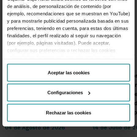
de análisis, de personalización de contenido (por
ejemplo, recomendaciones que se muestran en YouTube)
y para mostrarle publicidad personalizada basada en sus
preferencias, teniendo en cuenta, para estas dos últimas
Noticias destacadas
finalidades, el perfil realizado al seguir su navegación
(por ejemplo, páginas visitadas). Puede aceptar,
configurar sus preferencias o rechazar las cookies
utilizando los botones incluidos más abajo o desde
“Detalles”. También puede obtener más información, así
Grupo Cajamar gana 193
como cambiar el consentimiento en cualquier momento
Aceptar las cookies
Una publicació
millones, un 8,5 % más, en
desde nuestra
Política de Cookies
.
Cajamar advie
el primer semestre por el
Configuraciones
habrá más inc
crecimiento de la
alta intensida
actividad comercial
capacidad de 
Rechazar las cookies
04 de Agosto de 2026
14 de Julio de 