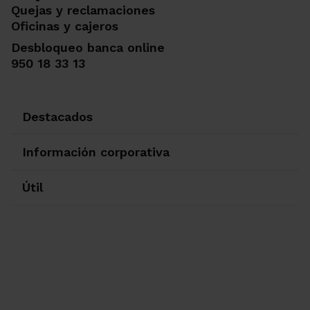
Quejas y reclamaciones
Oficinas y cajeros
Desbloqueo banca online
950 18 33 13
Destacados
Información corporativa
Útil
Ir a Facebook
Ir a X-twitter
Ir a Instagram
Ir a Linkedin
Ir a Youtube
Ir a Blogger
Ir a Vimeo